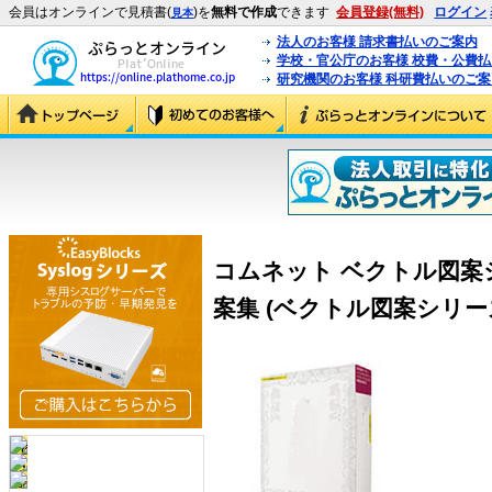
会員はオンラインで見積書(
)を
無料で作成
できます
会員登録(無料)
ログイン
見本
法人のお客様 請求書払いのご案内
学校・官公庁のお客様 校費・公費
研究機関のお客様 科研費払いのご案
コムネット ベクトル図案シ
案集 (ベクトル図案シリー