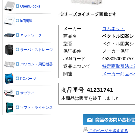
OpenBlocks
IoT関連
メーカー
コムネット
ネットワーク
商品名
ベクトル図案シ
型番
ベクトル図案シ
サーバ・ストレージ
保証条件
メーカー保証
JANコード
4538050000757
パソコン・周辺機器
返品について
特定商取引法に
関連
メーカー商品ペ
PCパーツ
商品番号
41231741
サプライ
本商品は販売を終了しました
ソフト・ライセンス
このページを印刷する