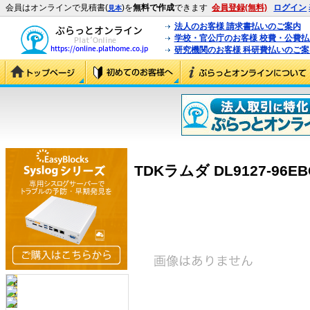
会員はオンラインで見積書(
)を
無料で作成
できます
会員登録(無料)
ログイン
見本
法人のお客様 請求書払いのご案内
学校・官公庁のお客様 校費・公費
研究機関のお客様 科研費払いのご案
TDKラムダ DL9127-96EBCL