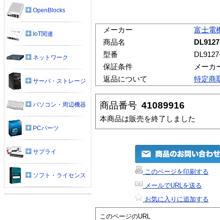
OpenBlocks
メーカー
富士電
IoT関連
商品名
DL9127
型番
DL9127
ネットワーク
保証条件
メーカ
返品について
特定商
サーバ・ストレージ
商品番号
41089916
パソコン・周辺機器
本商品は販売を終了しました
PCパーツ
サプライ
このページを印刷する
ソフト・ライセンス
メールでURLを送る
お気に入りに追加する
このページのURL