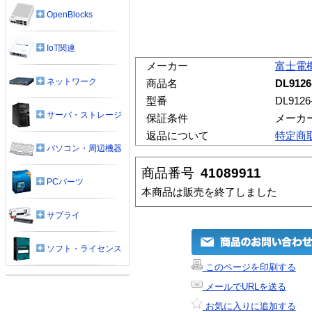
OpenBlocks
IoT関連
メーカー
富士電
ネットワーク
商品名
DL9126
型番
DL9126
サーバ・ストレージ
保証条件
メーカ
返品について
特定商
パソコン・周辺機器
商品番号
41089911
PCパーツ
本商品は販売を終了しました
サプライ
ソフト・ライセンス
このページを印刷する
メールでURLを送る
お気に入りに追加する