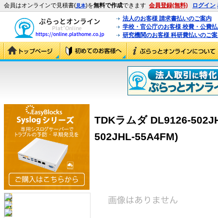
会員はオンラインで見積書(
)を
無料で作成
できます
会員登録(無料)
ログイン
見本
法人のお客様 請求書払いのご案内
学校・官公庁のお客様 校費・公費
研究機関のお客様 科研費払いのご案
TDKラムダ DL9126-502JH
502JHL-55A4FM)