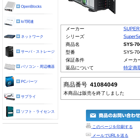
OpenBlocks
IoT関連
メーカー
SUPER
シリーズ
SuperSe
ネットワーク
商品名
SYS-7
サーバ・ストレージ
型番
SYS-7
保証条件
メーカ
パソコン・周辺機器
返品について
特定商
PCパーツ
商品番号
41084049
本商品は販売を終了しました
サプライ
ソフト・ライセンス
このページを印刷する
メールでURLを送る