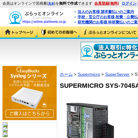
会員はオンラインで見積書(
)を
無料で作成
できます
会員登録(無料)
ログイン
見本
法人のお客様 請求書払いのご案内
学校・官公庁のお客様 校費・公費
研究機関のお客様 科研費払いのご案
ホーム
>
Supermicro
>
SuperServer
> S
SUPERMICRO SYS-7045A