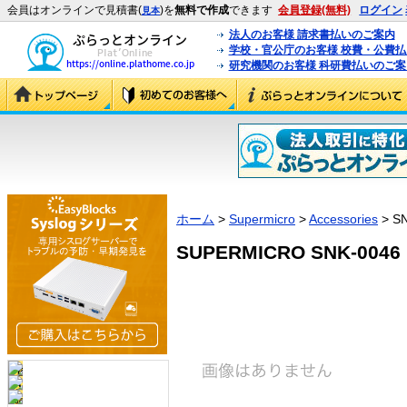
会員はオンラインで見積書(
)を
無料で作成
できます
会員登録(無料)
ログイン
見本
法人のお客様 請求書払いのご案内
学校・官公庁のお客様 校費・公費
研究機関のお客様 科研費払いのご案
ホーム
>
Supermicro
>
Accessories
> S
SUPERMICRO SNK-0046 