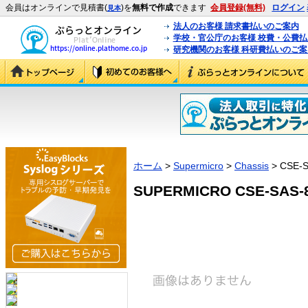
会員はオンラインで見積書(
)を
無料で作成
できます
会員登録(無料)
ログイン
見本
法人のお客様 請求書払いのご案内
学校・官公庁のお客様 校費・公費
研究機関のお客様 科研費払いのご案
ホーム
>
Supermicro
>
Chassis
> CSE-
SUPERMICRO CSE-SAS-8