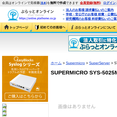
会員はオンラインで見積書(
)を
無料で作成
できます
会員登録(無料)
ログイン
見本
法人のお客様 請求書払いのご案内
学校・官公庁のお客様 校費・公費
研究機関のお客様 科研費払いのご案
ホーム
>
Supermicro
>
SuperServer
> S
SUPERMICRO SYS-5025M