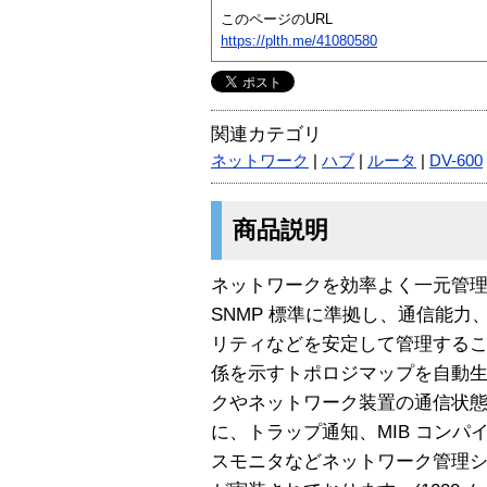
このページのURL
https://plth.me/41080580
関連カテゴリ
ネットワーク
|
ハブ
|
ルータ
|
DV-600
商品説明
ネットワークを効率よく一元管
SNMP 標準に準拠し、通信能
リティなどを安定して管理する
係を示すトポロジマップを自動
クやネットワーク装置の通信状
に、トラップ通知、MIB コンパ
スモニタなどネットワーク管理