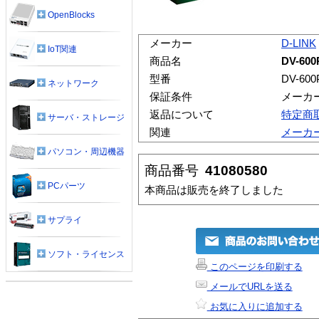
OpenBlocks
メーカー
D-LINK
IoT関連
商品名
DV-600
型番
DV-600
ネットワーク
保証条件
メーカ
返品について
特定商
サーバ・ストレージ
関連
メーカ
パソコン・周辺機器
商品番号
41080580
PCパーツ
本商品は販売を終了しました
サプライ
ソフト・ライセンス
このページを印刷する
メールでURLを送る
お気に入りに追加する