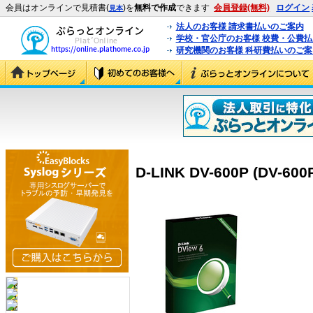
会員はオンラインで見積書(
)を
無料で作成
できます
会員登録(無料)
ログイン
見本
法人のお客様 請求書払いのご案内
学校・官公庁のお客様 校費・公費
研究機関のお客様 科研費払いのご案
D-LINK DV-600P (DV-600