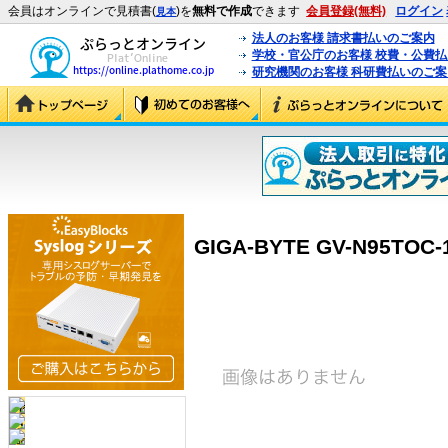
会員はオンラインで見積書(
)を
無料で作成
できます
会員登録(無料)
ログイン
見本
法人のお客様 請求書払いのご案内
学校・官公庁のお客様 校費・公費
研究機関のお客様 科研費払いのご案
GIGA-BYTE GV-N95TOC-