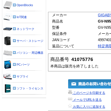
OpenBlocks
メーカー
GIGAB
IoT関連
商品名
GV-N9
型番
GV-N9
ネットワーク
保証条件
メーカ
JANコード
499740
サーバ・ストレージ
返品について
特定商
パソコン・周辺機器
商品番号
41075776
PCパーツ
本商品は販売を終了しました
サプライ
ソフト・ライセンス
このページを印刷する
メールでURLを送る
お気に入りに追加する