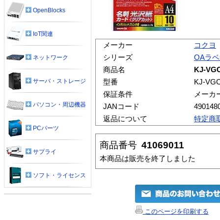
OpenBlocks
IoT関連
メーカー
コクヨ
シリーズ
OAラ
ネットワーク
商品名
KJ-VG
サーバ・ストレージ
型番
KJ-VG
保証条件
メーカ
パソコン・周辺機器
JANコード
490148
返品について
特定商
PCパーツ
商品番号
41069011
サプライ
本商品は販売を終了しました
ソフト・ライセンス
このページを印刷する