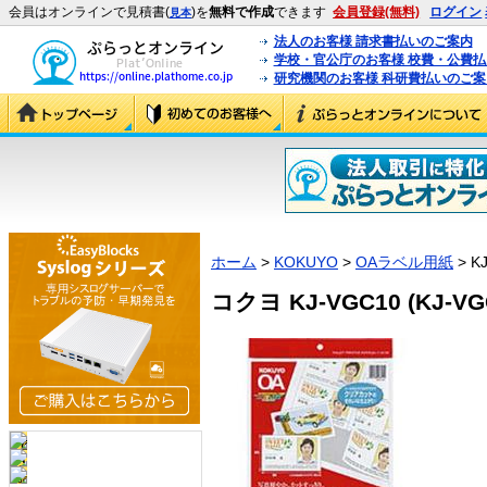
会員はオンラインで見積書(
)を
無料で作成
できます
会員登録(無料)
ログイン
見本
法人のお客様 請求書払いのご案内
学校・官公庁のお客様 校費・公費
研究機関のお客様 科研費払いのご案
ホーム
>
KOKUYO
>
OAラベル用紙
> K
コクヨ KJ-VGC10 (KJ-VG