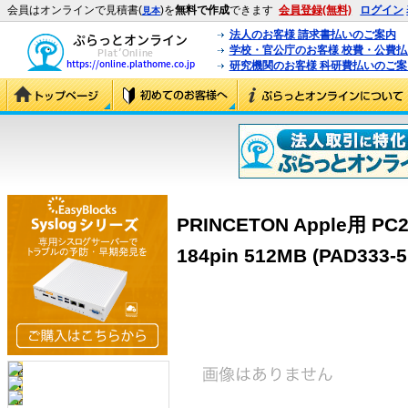
会員はオンラインで見積書(
)を
無料で作成
できます
会員登録(無料)
ログイン
見本
法人のお客様 請求書払いのご案内
学校・官公庁のお客様 校費・公費
研究機関のお客様 科研費払いのご案
PRINCETON Apple用 PC
184pin 512MB (PAD333-5