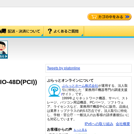
Tweets by platonline
48D(PCI))
ぷらっとオンラインについて
ぷらっとホーム株式会社
が運用する、法人取
引に特化した「業務用IT機器専門の調達支援
サイト」です。
1999年よりネットワーク機器、サーバ、スト
レージ、パソコン周辺機器、PCパーツ、ソフトウェ
ア、ライセンスなど、業務用IT機器中心に販売。品揃え
は業界トップクラスの約5.5万点です。法人取引に特化
し、学校・官公庁・一般法人のお客様の請求書後払いに
も対応しています。
IPv6への取り組み
会社概要
お客様からの声
もっと見る