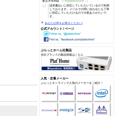
東京大学/K様
(ご利用期間2009年～)
“
請求書払いに対応していただいているので利用
しております。メールでの問い合わせにも丁寧
に対応していただけるので大変ありがたいで
す。
あなたの声をお寄せください!
公式アカウント / ページ
ぷらっとホーム社製品
当社ブランドの製品情報はこちら
人気・定番メーカー
ぷらっとオンラインで人気のメーカーをご紹介！