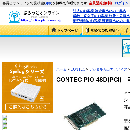
会員はオンラインで見積書(
)を
無料で作成
できます
会員登録(無料)
ログイン
見本
法人のお客様 請求書払いのご案内
学校・官公庁のお客様 校費・公費
研究機関のお客様 科研費払いのご案
ホーム
>
CONTEC
>
デジタル入出力デバイス
>
CONTEC PIO-48D(P
メ
シ
商
型
保