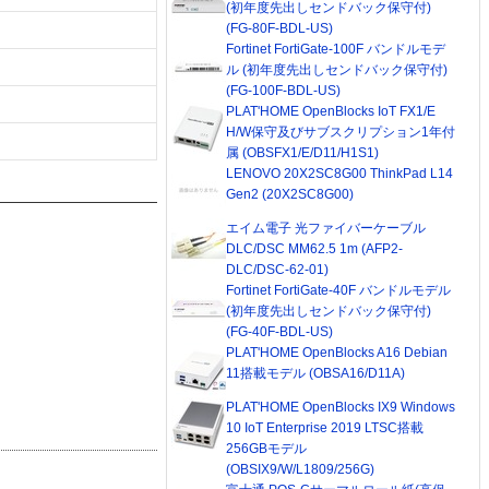
(初年度先出しセンドバック保守付)
(FG-80F-BDL-US)
Fortinet FortiGate-100F バンドルモデ
ル (初年度先出しセンドバック保守付)
(FG-100F-BDL-US)
PLAT'HOME OpenBlocks IoT FX1/E
H/W保守及びサブスクリプション1年付
属 (OBSFX1/E/D11/H1S1)
LENOVO 20X2SC8G00 ThinkPad L14
Gen2 (20X2SC8G00)
エイム電子 光ファイバーケーブル
DLC/DSC MM62.5 1m (AFP2-
DLC/DSC-62-01)
Fortinet FortiGate-40F バンドルモデル
(初年度先出しセンドバック保守付)
(FG-40F-BDL-US)
PLAT'HOME OpenBlocks A16 Debian
11搭載モデル (OBSA16/D11A)
PLAT'HOME OpenBlocks IX9 Windows
10 IoT Enterprise 2019 LTSC搭載
256GBモデル
(OBSIX9/W/L1809/256G)