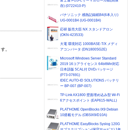
富士通 POS-Cサーマルロール紙(高保
存) (0722410-P)
パナソニック 感熱記録紙B4(6本入り)
UG-0001B4 (UG-0001B4)
応研 販売大臣 NX スタンドアロン
(OKN-423533)
大電 環境対応 1000BASE-T/X メディ
ます。
アコンバータ (DN1800SG2E)
Microsoft Windows Server Standard
2019 16コアライセンス 64bitWin対応
日本語版 5CAL付 DVDパッケージ
(P73-07691)
IDEC AUTO-ID SOLUTIONS バッテリ
ー BP-007 (BP-007)
TP-Link AX1800 壁面埋め込み型 Wi-Fi
6アクセスポイント (EAP615-WALL)
PLAT'HOME OpenBlocks IX9 Debian
10搭載モデル (OBSIX9/D10A)
PLAT'HOME EasyBlocks Syslog 120G
サブスクリプション(保守サービス) 1年