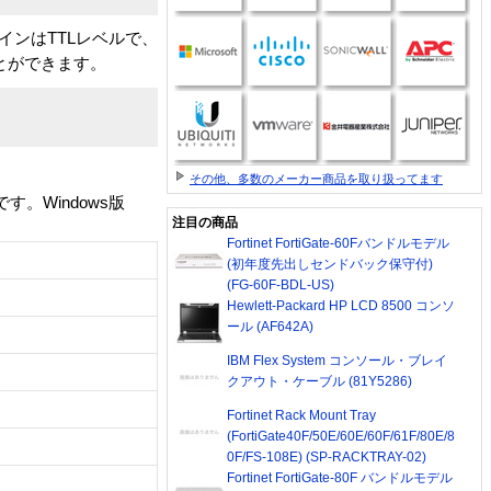
ラインはTTLレベルで、
とができます。
その他、多数のメーカー商品を取り扱ってます
。Windows版
注目の商品
Fortinet FortiGate-60Fバンドルモデル
(初年度先出しセンドバック保守付)
(FG-60F-BDL-US)
Hewlett-Packard HP LCD 8500 コンソ
ール (AF642A)
IBM Flex System コンソール・ブレイ
クアウト・ケーブル (81Y5286)
Fortinet Rack Mount Tray
(FortiGate40F/50E/60E/60F/61F/80E/8
0F/FS-108E) (SP-RACKTRAY-02)
Fortinet FortiGate-80F バンドルモデル