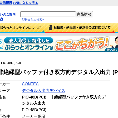
表示履歴
お気に入りを見る
払いのご案内
内
型番まとめ検索»
 PIO-48D(PCI)
CI) 非絶縁型バッファ付き双方向デジタル入出力 (PIO-
ーカー
CONTEC
リーズ
デジタル入出力デバイス
品名
PIO-48D(PCI) 非絶縁型バッファ付き双方向デ
ジタル入出力
番
PIO-48D(PCI)
証条件
メーカー保証