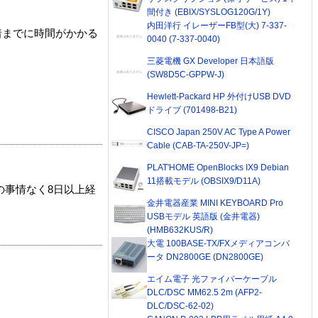
間付き (EBIX/SYSLOG120G/1Y)
内田洋行 イレーザーFB型(大) 7-337-
着までに時間がかかる
0040 (7-337-0040)
三菱電機 GX Developer 日本語版
(SW8D5C-GPPW-J)
Hewlett-Packard HP 外付けUSB DVD
ドライブ (701498-B21)
CISCO Japan 250V AC Type A Power
Cable (CAB-TA-250V-JP=)
PLAT'HOME OpenBlocks IX9 Debian
11搭載モデル (OBSIX9/D11A)
の事情なく8日以上経
金井電器産業 MINI KEYBOARD Pro
USBモデル 英語版 (金井電器)
(HMB632KUS/R)
大電 100BASE-TX/FXメディアコンバ
ータ DN2800GE (DN2800GE)
エイム電子 光ファイバーケーブル
DLC/DSC MM62.5 2m (AFP2-
DLC/DSC-62-02)