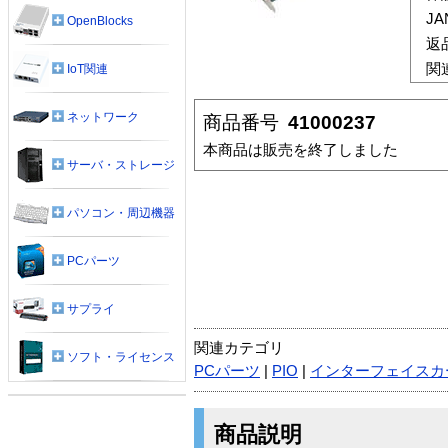
J
OpenBlocks
返
関
IoT関連
ネットワーク
商品番号
41000237
本商品は販売を終了しました
サーバ・ストレージ
パソコン・周辺機器
PCパーツ
サプライ
関連カテゴリ
ソフト・ライセンス
PCパーツ
|
PIO
|
インターフェイスカ
商品説明