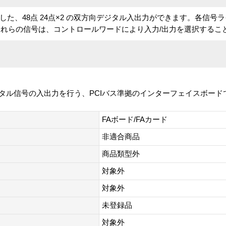
応した、48点 24点×2 の双方向デジタル入出力ができます。各信号
れらの信号は、コントロールワードにより入力/出力を選択するこ
タル信号の入出力を行う、PCIバス準拠のインターフェイスボードです
FAボード/FAカード
非適合商品
商品類型外
対象外
対象外
未登録品
対象外