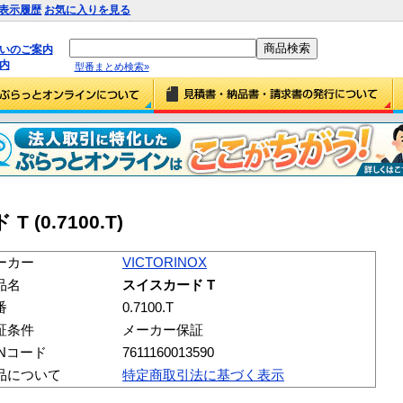
表示履歴
お気に入りを見る
払いのご案内
内
型番まとめ検索»
 (0.7100.T)
ーカー
VICTORINOX
品名
スイスカード T
番
0.7100.T
証条件
メーカー保証
ANコード
7611160013590
品について
特定商取引法に基づく表示