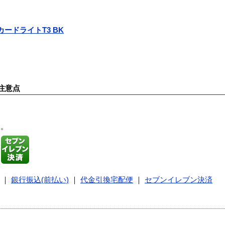
スカードライトT3 BK
注意点
す。
｜
銀行振込(前払い)
｜
代金引換宅配便
｜
セブンイレブン決済