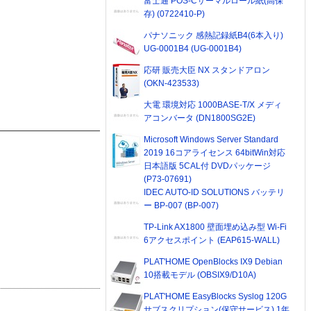
富士通 POS-Cサーマルロール紙(高保
存) (0722410-P)
パナソニック 感熱記録紙B4(6本入り)
UG-0001B4 (UG-0001B4)
応研 販売大臣 NX スタンドアロン
(OKN-423533)
大電 環境対応 1000BASE-T/X メディ
アコンバータ (DN1800SG2E)
Microsoft Windows Server Standard
2019 16コアライセンス 64bitWin対応
日本語版 5CAL付 DVDパッケージ
(P73-07691)
IDEC AUTO-ID SOLUTIONS バッテリ
ー BP-007 (BP-007)
TP-Link AX1800 壁面埋め込み型 Wi-Fi
6アクセスポイント (EAP615-WALL)
PLAT'HOME OpenBlocks IX9 Debian
10搭載モデル (OBSIX9/D10A)
PLAT'HOME EasyBlocks Syslog 120G
サブスクリプション(保守サービス) 1年