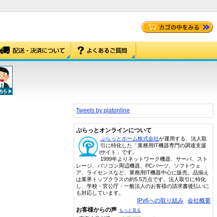
Tweets by platonline
ぷらっとオンラインについて
ぷらっとホーム株式会社
が運用する、法人取
引に特化した「業務用IT機器専門の調達支援
サイト」です。
1999年よりネットワーク機器、サーバ、スト
レージ、パソコン周辺機器、PCパーツ、ソフトウェ
ア、ライセンスなど、業務用IT機器中心に販売。品揃え
は業界トップクラスの約5.5万点です。法人取引に特化
し、学校・官公庁・一般法人のお客様の請求書後払いに
も対応しています。
IPv6への取り組み
会社概要
お客様からの声
もっと見る