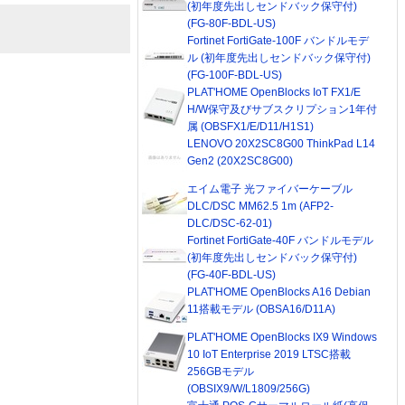
(初年度先出しセンドバック保守付)
(FG-80F-BDL-US)
Fortinet FortiGate-100F バンドルモデ
ル (初年度先出しセンドバック保守付)
(FG-100F-BDL-US)
PLAT'HOME OpenBlocks IoT FX1/E
H/W保守及びサブスクリプション1年付
属 (OBSFX1/E/D11/H1S1)
LENOVO 20X2SC8G00 ThinkPad L14
Gen2 (20X2SC8G00)
エイム電子 光ファイバーケーブル
DLC/DSC MM62.5 1m (AFP2-
DLC/DSC-62-01)
Fortinet FortiGate-40F バンドルモデル
(初年度先出しセンドバック保守付)
(FG-40F-BDL-US)
PLAT'HOME OpenBlocks A16 Debian
11搭載モデル (OBSA16/D11A)
PLAT'HOME OpenBlocks IX9 Windows
10 IoT Enterprise 2019 LTSC搭載
256GBモデル
(OBSIX9/W/L1809/256G)