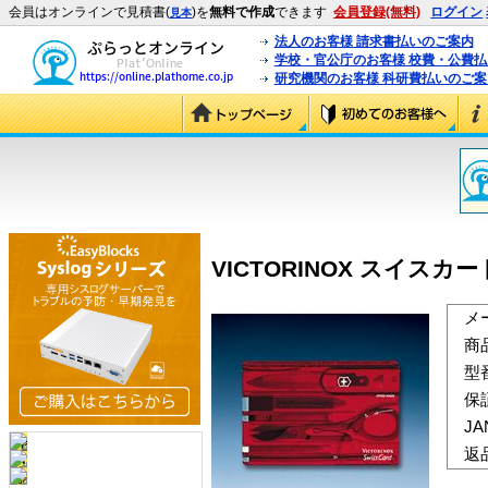
会員はオンラインで見積書(
)を
無料で作成
できます
会員登録(無料)
ログイン
見本
法人のお客様 請求書払いのご案内
学校・官公庁のお客様 校費・公費
研究機関のお客様 科研費払いのご案
VICTORINOX スイスカード T
メ
商
型
保
J
返