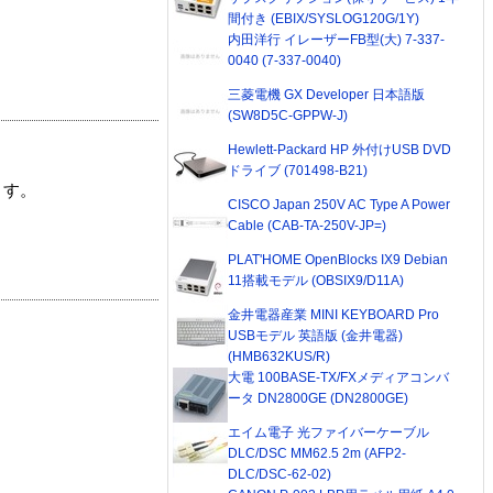
間付き (EBIX/SYSLOG120G/1Y)
内田洋行 イレーザーFB型(大) 7-337-
0040 (7-337-0040)
三菱電機 GX Developer 日本語版
(SW8D5C-GPPW-J)
Hewlett-Packard HP 外付けUSB DVD
ドライブ (701498-B21)
ます。
CISCO Japan 250V AC Type A Power
Cable (CAB-TA-250V-JP=)
PLAT'HOME OpenBlocks IX9 Debian
11搭載モデル (OBSIX9/D11A)
金井電器産業 MINI KEYBOARD Pro
USBモデル 英語版 (金井電器)
(HMB632KUS/R)
大電 100BASE-TX/FXメディアコンバ
ータ DN2800GE (DN2800GE)
エイム電子 光ファイバーケーブル
DLC/DSC MM62.5 2m (AFP2-
DLC/DSC-62-02)