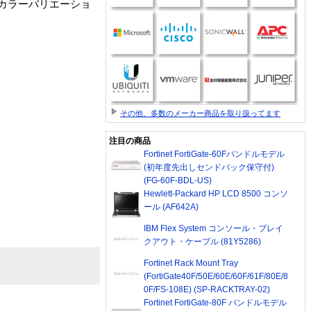
カラーバリエーショ
その他、多数のメーカー商品を取り扱ってます
注目の商品
Fortinet FortiGate-60Fバンドルモデル
(初年度先出しセンドバック保守付)
(FG-60F-BDL-US)
Hewlett-Packard HP LCD 8500 コンソ
ール (AF642A)
IBM Flex System コンソール・ブレイ
クアウト・ケーブル (81Y5286)
Fortinet Rack Mount Tray
(FortiGate40F/50E/60E/60F/61F/80E/8
0F/FS-108E) (SP-RACKTRAY-02)
Fortinet FortiGate-80F バンドルモデル