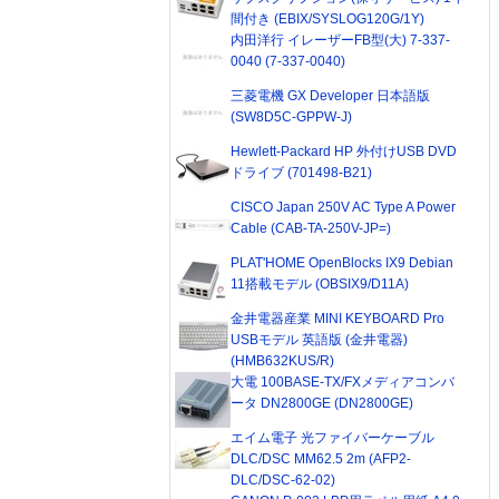
間付き (EBIX/SYSLOG120G/1Y)
内田洋行 イレーザーFB型(大) 7-337-
0040 (7-337-0040)
三菱電機 GX Developer 日本語版
(SW8D5C-GPPW-J)
Hewlett-Packard HP 外付けUSB DVD
ドライブ (701498-B21)
CISCO Japan 250V AC Type A Power
Cable (CAB-TA-250V-JP=)
PLAT'HOME OpenBlocks IX9 Debian
11搭載モデル (OBSIX9/D11A)
金井電器産業 MINI KEYBOARD Pro
USBモデル 英語版 (金井電器)
(HMB632KUS/R)
大電 100BASE-TX/FXメディアコンバ
ータ DN2800GE (DN2800GE)
エイム電子 光ファイバーケーブル
DLC/DSC MM62.5 2m (AFP2-
DLC/DSC-62-02)