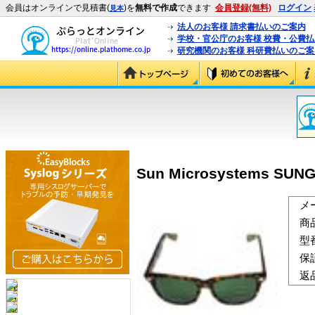
会員はオンラインで見積書(
)を
無料で作成
できます
会員登録(無料)
ログイン
見本
法人のお客様 請求書払いのご案内
学校・官公庁のお客様 校費・公費
研究機関のお客様 科研費払いのご案
Sun Microsystems SUN
メ
商
型
保
返