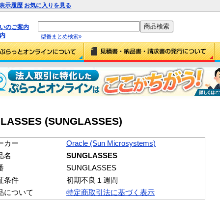
表示履歴
お気に入りを見る
払いのご案内
内
型番まとめ検索»
GLASSES (SUNGLASSES)
ーカー
Oracle (Sun Microsystems)
品名
SUNGLASSES
番
SUNGLASSES
証条件
初期不良１週間
品について
特定商取引法に基づく表示