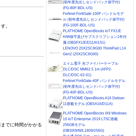
(初年度先出しセンドバック保守付)
(FG-80F-BDL-US)
Fortinet FortiGate-100F バンドルモデ
ル (初年度先出しセンドバック保守付)
(FG-100F-BDL-US)
ます。
PLAT'HOME OpenBlocks IoT FX1/E
H/W保守及びサブスクリプション1年付
属 (OBSFX1/E/D11/H1S1)
LENOVO 20X2SC8G00 ThinkPad L14
Gen2 (20X2SC8G00)
エイム電子 光ファイバーケーブル
DLC/DSC MM62.5 1m (AFP2-
DLC/DSC-62-01)
Fortinet FortiGate-40F バンドルモデル
(初年度先出しセンドバック保守付)
(FG-40F-BDL-US)
PLAT'HOME OpenBlocks A16 Debian
11搭載モデル (OBSA16/D11A)
PLAT'HOME OpenBlocks IX9 Windows
10 IoT Enterprise 2019 LTSC搭載
着までに時間がかかる
256GBモデル
(OBSIX9/W/L1809/256G)