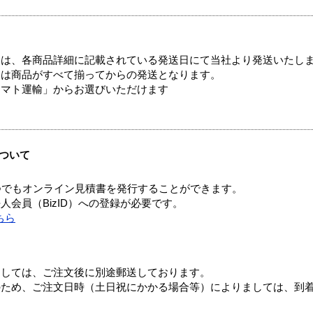
ては、各商品詳細に記載されている発送日にて当社より発送いたし
送は商品がすべて揃ってからの発送となります。
ヤマト運輸」からお選びいただけます
ついて
つでもオンライン見積書を発行することができます。
会員（BizID）への登録が必要です。
ちら
ましては、ご注文後に別途郵送しております。
のため、ご注文日時（土日祝にかかる場合等）によりましては、到