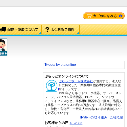
Tweets by platonline
ぷらっとオンラインについて
ぷらっとホーム株式会社
が運用する、法人取
引に特化した「業務用IT機器専門の調達支援
サイト」です。
1999年よりネットワーク機器、サーバ、スト
レージ、パソコン周辺機器、PCパーツ、ソフトウェ
ア、ライセンスなど、業務用IT機器中心に販売。品揃え
は業界トップクラスの約5.5万点です。法人取引に特化
し、学校・官公庁・一般法人のお客様の請求書後払いに
も対応しています。
IPv6への取り組み
会社概要
お客様からの声
もっと見る