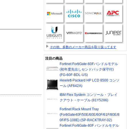
その他、多数のメーカー商品を取り扱ってます
注目の商品
Fortinet FortiGate-60Fバンドルモデル
(初年度先出しセンドバック保守付)
(FG-60F-BDL-US)
Hewlett-Packard HP LCD 8500 コンソ
ール (AF642A)
IBM Flex System コンソール・ブレイ
クアウト・ケーブル (81Y5286)
Fortinet Rack Mount Tray
(FortiGate40F/50E/60E/60F/61F/80E/8
0F/FS-108E) (SP-RACKTRAY-02)
Fortinet FortiGate-80F バンドルモデル