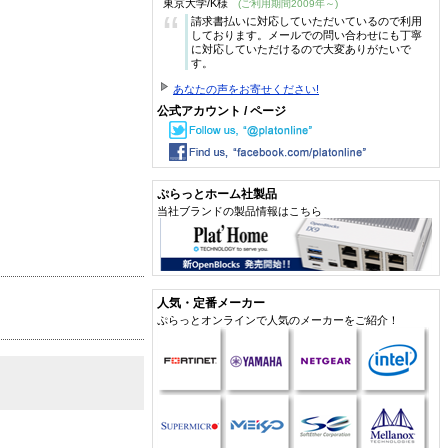
東京大学/K様
(ご利用期間2009年～)
“
請求書払いに対応していただいているので利用
しております。メールでの問い合わせにも丁寧
に対応していただけるので大変ありがたいで
す。
あなたの声をお寄せください!
公式アカウント / ページ
ぷらっとホーム社製品
当社ブランドの製品情報はこちら
人気・定番メーカー
ぷらっとオンラインで人気のメーカーをご紹介！