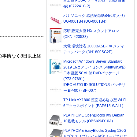
富士通 POS-Cサーマルロール紙(高保
存) (0722410-P)
パナソニック 感熱記録紙B4(6本入り)
UG-0001B4 (UG-0001B4)
応研 販売大臣 NX スタンドアロン
(OKN-423533)
大電 環境対応 1000BASE-T/X メディ
アコンバータ (DN1800SG2E)
の事情なく8日以上経
Microsoft Windows Server Standard
2019 16コアライセンス 64bitWin対応
日本語版 5CAL付 DVDパッケージ
(P73-07691)
IDEC AUTO-ID SOLUTIONS バッテリ
ー BP-007 (BP-007)
TP-Link AX1800 壁面埋め込み型 Wi-Fi
6アクセスポイント (EAP615-WALL)
PLAT'HOME OpenBlocks IX9 Debian
10搭載モデル (OBSIX9/D10A)
PLAT'HOME EasyBlocks Syslog 120G
サブスクリプション(保守サービス) 1年