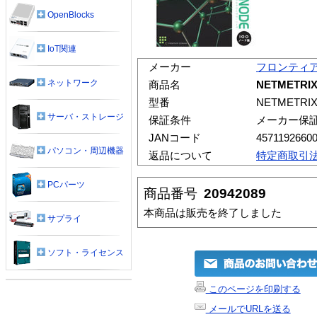
OpenBlocks
IoT関連
メーカー
フロンティ
ネットワーク
商品名
NETMETRI
型番
NETMETRI
サーバ・ストレージ
保証条件
メーカー保
JANコード
4571192660
パソコン・周辺機器
返品について
特定商取引
PCパーツ
商品番号
20942089
本商品は販売を終了しました
サプライ
ソフト・ライセンス
このページを印刷する
メールでURLを送る