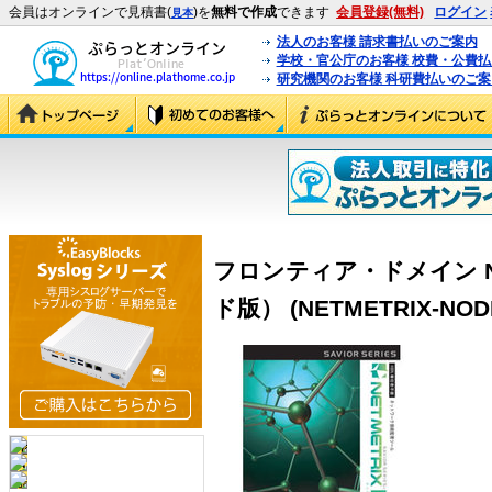
会員はオンラインで見積書(
)を
無料で作成
できます
会員登録(無料)
ログイン
見本
法人のお客様 請求書払いのご案内
学校・官公庁のお客様 校費・公費
研究機関のお客様 科研費払いのご案
フロンティア・ドメイン NET
ド版） (NETMETRIX-NO