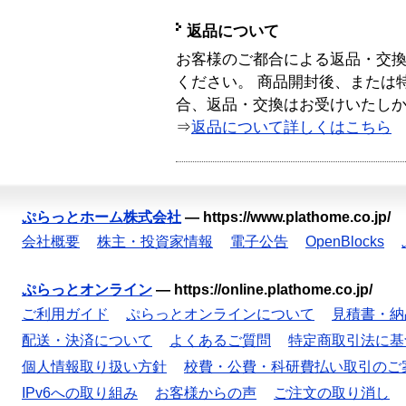
返品について
お客様のご都合による返品・交
ください。 商品開封後、または
合、返品・交換はお受けいたし
⇒
返品について詳しくはこちら
ぷらっとホーム株式会社
—
https://www.plathome.co.jp/
会社概要
株主・投資家情報
電子公告
OpenBlocks
ぷらっとオンライン
—
https://online.plathome.co.jp/
ご利用ガイド
ぷらっとオンラインについて
見積書・納
配送・決済について
よくあるご質問
特定商取引法に基
個人情報取り扱い方針
校費・公費・科研費払い取引のご
IPv6への取り組み
お客様からの声
ご注文の取り消し