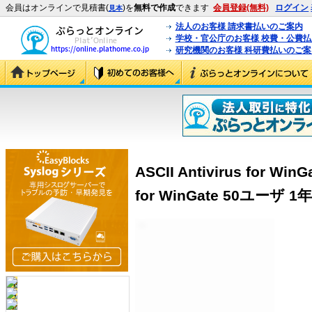
会員はオンラインで見積書(
)を
無料で作成
できます
会員登録(無料)
ログイン
見本
法人のお客様 請求書払いのご案内
学校・官公庁のお客様 校費・公費
研究機関のお客様 科研費払いのご案
ASCII Antivirus for Win
for WinGate 50ユーザ 1年