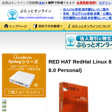
会員はオンラインで見積書(
)を
無料で作成
できます
会員登録(無料)
ログイン
見本
法人のお客様 請求書払いのご案内
学校・官公庁のお客様 校費・公費
研究機関のお客様 科研費払いのご案
RED HAT RedHat Linux 8.
8.0 Personal)