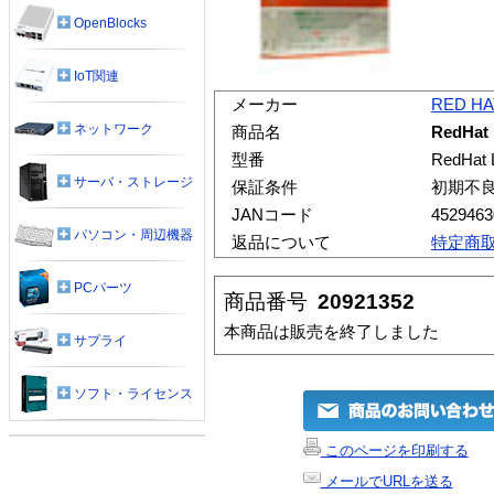
OpenBlocks
IoT関連
メーカー
RED HA
ネットワーク
商品名
RedHat 
型番
RedHat L
サーバ・ストレージ
保証条件
初期不
JANコード
4529463
パソコン・周辺機器
返品について
特定商
PCパーツ
商品番号
20921352
本商品は販売を終了しました
サプライ
ソフト・ライセンス
このページを印刷する
メールでURLを送る