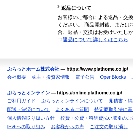
返品について
お客様のご都合による返品・交
ください。 商品開封後、または
合、返品・交換はお受けいたし
⇒
返品について詳しくはこちら
ぷらっとホーム株式会社
—
https://www.plathome.co.jp/
会社概要
株主・投資家情報
電子公告
OpenBlocks
ぷらっとオンライン
—
https://online.plathome.co.jp/
ご利用ガイド
ぷらっとオンラインについて
見積書・納
配送・決済について
よくあるご質問
特定商取引法に基
個人情報取り扱い方針
校費・公費・科研費払い取引のご
IPv6への取り組み
お客様からの声
ご注文の取り消し