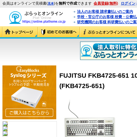
会員はオンラインで見積書(
)を
無料で作成
できます
会員登録(無料)
ログイン
見本
法人のお客様 請求書払いのご案内
学校・官公庁のお客様 校費・公費
研究機関のお客様 科研費払いのご案
FUJITSU FKB4725-65
(FKB4725-651)