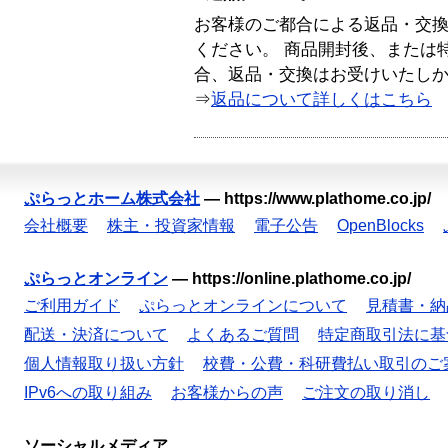
お客様のご都合による返品・交
ください。 商品開封後、または
合、返品・交換はお受けいたし
⇒
返品について詳しくはこちら
ぷらっとホーム株式会社
—
https://www.plathome.co.jp/
会社概要
株主・投資家情報
電子公告
OpenBlocks
ぷらっとオンライン
—
https://online.plathome.co.jp/
ご利用ガイド
ぷらっとオンラインについて
見積書・納
配送・決済について
よくあるご質問
特定商取引法に基
個人情報取り扱い方針
校費・公費・科研費払い取引のご
IPv6への取り組み
お客様からの声
ご注文の取り消し
ソーシャルメディア