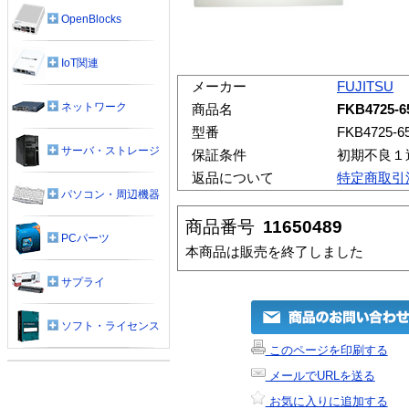
OpenBlocks
IoT関連
メーカー
FUJITSU
ネットワーク
商品名
FKB4725
型番
FKB4725-6
サーバ・ストレージ
保証条件
初期不良１
返品について
特定商取引
パソコン・周辺機器
商品番号
11650489
PCパーツ
本商品は販売を終了しました
サプライ
ソフト・ライセンス
このページを印刷する
メールでURLを送る
お気に入りに追加する