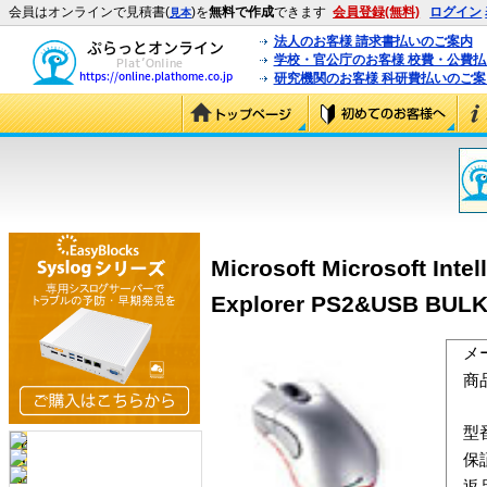
会員はオンラインで見積書(
)を
無料で作成
できます
会員登録(無料)
ログイン
見本
法人のお客様 請求書払いのご案内
学校・官公庁のお客様 校費・公費
研究機関のお客様 科研費払いのご案
Microsoft Microsoft Int
Explorer PS2&USB BULK
メ
商
型
保
返