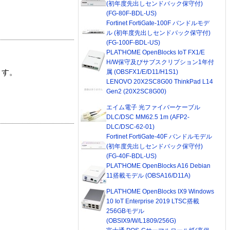
(初年度先出しセンドバック保守付)
(FG-80F-BDL-US)
Fortinet FortiGate-100F バンドルモデ
ル (初年度先出しセンドバック保守付)
(FG-100F-BDL-US)
PLAT'HOME OpenBlocks IoT FX1/E
H/W保守及びサブスクリプション1年付
属 (OBSFX1/E/D11/H1S1)
ます。
LENOVO 20X2SC8G00 ThinkPad L14
Gen2 (20X2SC8G00)
エイム電子 光ファイバーケーブル
DLC/DSC MM62.5 1m (AFP2-
DLC/DSC-62-01)
Fortinet FortiGate-40F バンドルモデル
(初年度先出しセンドバック保守付)
(FG-40F-BDL-US)
PLAT'HOME OpenBlocks A16 Debian
11搭載モデル (OBSA16/D11A)
PLAT'HOME OpenBlocks IX9 Windows
10 IoT Enterprise 2019 LTSC搭載
256GBモデル
(OBSIX9/W/L1809/256G)