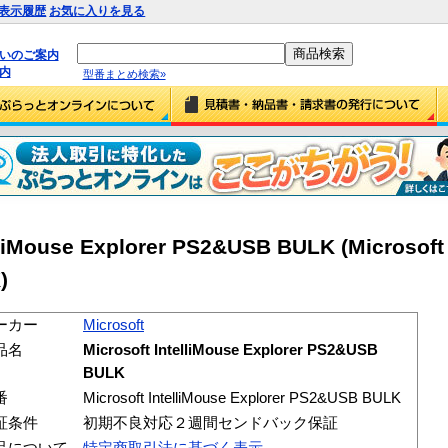
表示履歴
お気に入りを見る
払いのご案内
内
型番まとめ検索»
elliMouse Explorer PS2&USB BULK (Microsoft 
)
ーカー
Microsoft
品名
Microsoft IntelliMouse Explorer PS2&USB
BULK
番
Microsoft IntelliMouse Explorer PS2&USB BULK
証条件
初期不良対応２週間センドバック保証
品について
特定商取引法に基づく表示