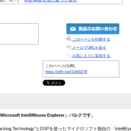
このページを印刷する
メールでURLを送る
お気に入りに追加する
このページのURL
https://plth.me/11640278
ft IntelliMouse Explorer」バルクです。
ical Tracking Technology”とDSPを使ったマイクロソフト独自の「Intel