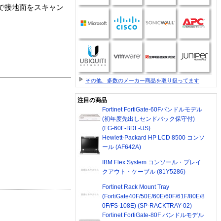
合で接地面をスキャン
その他、多数のメーカー商品を取り扱ってます
注目の商品
Fortinet FortiGate-60Fバンドルモデル
(初年度先出しセンドバック保守付)
(FG-60F-BDL-US)
Hewlett-Packard HP LCD 8500 コンソ
ール (AF642A)
IBM Flex System コンソール・ブレイ
クアウト・ケーブル (81Y5286)
Fortinet Rack Mount Tray
(FortiGate40F/50E/60E/60F/61F/80E/8
0F/FS-108E) (SP-RACKTRAY-02)
Fortinet FortiGate-80F バンドルモデル