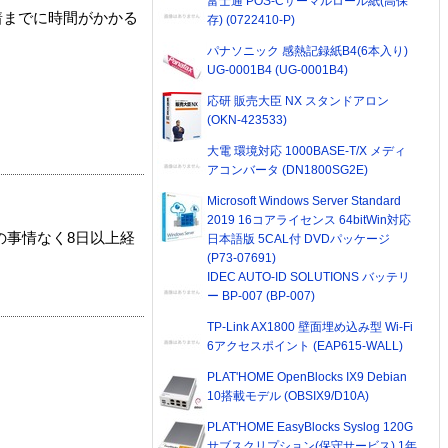
富士通 POS-Cサーマルロール紙(高保
着までに時間がかかる
存) (0722410-P)
パナソニック 感熱記録紙B4(6本入り)
UG-0001B4 (UG-0001B4)
応研 販売大臣 NX スタンドアロン
(OKN-423533)
大電 環境対応 1000BASE-T/X メディ
アコンバータ (DN1800SG2E)
Microsoft Windows Server Standard
2019 16コアライセンス 64bitWin対応
の事情なく8日以上経
日本語版 5CAL付 DVDパッケージ
(P73-07691)
IDEC AUTO-ID SOLUTIONS バッテリ
ー BP-007 (BP-007)
TP-Link AX1800 壁面埋め込み型 Wi-Fi
6アクセスポイント (EAP615-WALL)
PLAT'HOME OpenBlocks IX9 Debian
10搭載モデル (OBSIX9/D10A)
PLAT'HOME EasyBlocks Syslog 120G
サブスクリプション(保守サービス) 1年