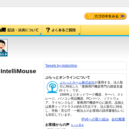
Tweets by platonline
IntelliMouse
ぷらっとオンラインについて
ぷらっとホーム株式会社
が運用する、法人取
引に特化した「業務用IT機器専門の調達支援
サイト」です。
1999年よりネットワーク機器、サーバ、スト
レージ、パソコン周辺機器、PCパーツ、ソフトウェ
ア、ライセンスなど、業務用IT機器中心に販売。品揃え
は業界トップクラスの約5.5万点です。法人取引に特化
し、学校・官公庁・一般法人のお客様の請求書後払いに
も対応しています。
IPv6への取り組み
会社概要
お客様からの声
もっと見る