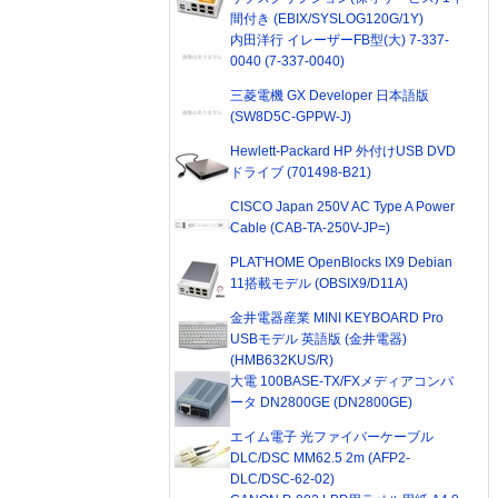
間付き (EBIX/SYSLOG120G/1Y)
内田洋行 イレーザーFB型(大) 7-337-
0040 (7-337-0040)
三菱電機 GX Developer 日本語版
(SW8D5C-GPPW-J)
Hewlett-Packard HP 外付けUSB DVD
ドライブ (701498-B21)
CISCO Japan 250V AC Type A Power
Cable (CAB-TA-250V-JP=)
PLAT'HOME OpenBlocks IX9 Debian
11搭載モデル (OBSIX9/D11A)
金井電器産業 MINI KEYBOARD Pro
USBモデル 英語版 (金井電器)
(HMB632KUS/R)
大電 100BASE-TX/FXメディアコンバ
ータ DN2800GE (DN2800GE)
エイム電子 光ファイバーケーブル
DLC/DSC MM62.5 2m (AFP2-
DLC/DSC-62-02)