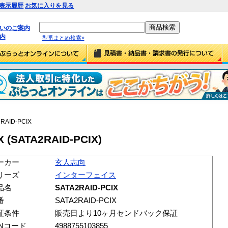
表示履歴
お気に入りを見る
払いのご案内
内
型番まとめ検索»
2RAID-PCIX
(SATA2RAID-PCIX)
ーカー
玄人志向
リーズ
インターフェイス
品名
SATA2RAID-PCIX
番
SATA2RAID-PCIX
証条件
販売日より10ヶ月センドバック保証
ANコード
4988755103855