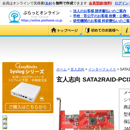
会員はオンラインで見積書(
)を
無料で作成
できます
会員登録(無料)
ログイン
見本
法人のお客様 請求書払いのご案内
学校・官公庁のお客様 校費・公費
研究機関のお客様 科研費払いのご案
ホーム
>
玄人志向
>
インターフェイス
> SATA
玄人志向 SATA2RAID-PCIX 
メ
シ
商
型
保
J