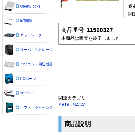
返
OpenBlocks
関
IoT関連
商品番号
11560327
ネットワーク
本商品は販売を終了しました
サーバ・ストレージ
パソコン・周辺機器
PCパーツ
サプライ
関連カテゴリ
SATA
|
SATA2
ソフト・ライセンス
商品説明