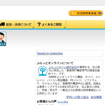
Tweets by platonline
ぷらっとオンラインについて
ぷらっとホーム株式会社
が運用する、法人取
引に特化した「業務用IT機器専門の調達支援
サイト」です。
1999年よりネットワーク機器、サーバ、スト
レージ、パソコン周辺機器、PCパーツ、ソフトウェ
ア、ライセンスなど、業務用IT機器中心に販売。品揃え
は業界トップクラスの約5.5万点です。法人取引に特化
し、学校・官公庁・一般法人のお客様の請求書後払いに
も対応しています。
IPv6への取り組み
会社概要
お客様からの声
もっと見る