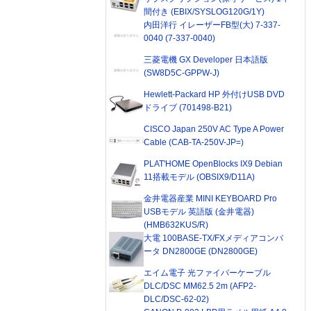
間付き (EBIX/SYSLOG120G/1Y)
内田洋行 イレーザーFB型(大) 7-337-
0040 (7-337-0040)
三菱電機 GX Developer 日本語版
(SW8D5C-GPPW-J)
Hewlett-Packard HP 外付けUSB DVD
ドライブ (701498-B21)
CISCO Japan 250V AC Type A Power
Cable (CAB-TA-250V-JP=)
PLAT'HOME OpenBlocks IX9 Debian
11搭載モデル (OBSIX9/D11A)
金井電器産業 MINI KEYBOARD Pro
USBモデル 英語版 (金井電器)
(HMB632KUS/R)
大電 100BASE-TX/FXメディアコンバ
ータ DN2800GE (DN2800GE)
エイム電子 光ファイバーケーブル
DLC/DSC MM62.5 2m (AFP2-
DLC/DSC-62-02)