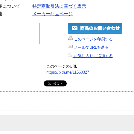
品について
特定商取引法に基づく表示
連
メーカー商品ページ
このページを印刷する
メールでURLを送る
お気に入りに追加する
このページのURL
https://plth.me/11560327