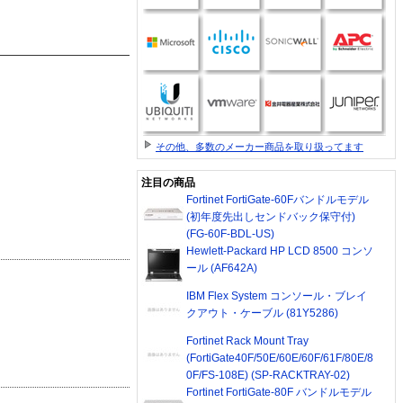
その他、多数のメーカー商品を取り扱ってます
注目の商品
Fortinet FortiGate-60Fバンドルモデル
(初年度先出しセンドバック保守付)
(FG-60F-BDL-US)
Hewlett-Packard HP LCD 8500 コンソ
ール (AF642A)
IBM Flex System コンソール・ブレイ
クアウト・ケーブル (81Y5286)
Fortinet Rack Mount Tray
(FortiGate40F/50E/60E/60F/61F/80E/8
0F/FS-108E) (SP-RACKTRAY-02)
Fortinet FortiGate-80F バンドルモデル