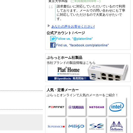
東京大学/K様
(ご利用期間2009年～)
“
請求書払いに対応していただいているので利用
しております。メールでの問い合わせにも丁寧
に対応していただけるので大変ありがたいで
す。
あなたの声をお寄せください!
公式アカウント / ページ
ぷらっとホーム社製品
当社ブランドの製品情報はこちら
人気・定番メーカー
ぷらっとオンラインで人気のメーカーをご紹介！