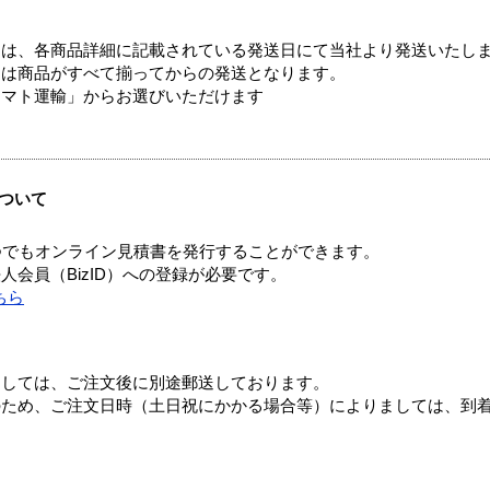
ては、各商品詳細に記載されている発送日にて当社より発送いたし
送は商品がすべて揃ってからの発送となります。
ヤマト運輸」からお選びいただけます
ついて
つでもオンライン見積書を発行することができます。
会員（BizID）への登録が必要です。
ちら
ましては、ご注文後に別途郵送しております。
のため、ご注文日時（土日祝にかかる場合等）によりましては、到