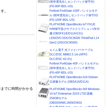
(初年度先出しセンドバック保守付)
(FG-80F-BDL-US)
Fortinet FortiGate-100F バンドルモデ
ます。
ル (初年度先出しセンドバック保守付)
(FG-100F-BDL-US)
PLAT'HOME OpenBlocks IoT FX1/E
H/W保守及びサブスクリプション1年付
属 (OBSFX1/E/D11/H1S1)
LENOVO 20X2SC8G00 ThinkPad L14
Gen2 (20X2SC8G00)
エイム電子 光ファイバーケーブル
DLC/DSC MM62.5 1m (AFP2-
DLC/DSC-62-01)
Fortinet FortiGate-40F バンドルモデル
(初年度先出しセンドバック保守付)
(FG-40F-BDL-US)
PLAT'HOME OpenBlocks A16 Debian
11搭載モデル (OBSA16/D11A)
着までに時間がかかる
PLAT'HOME OpenBlocks IX9 Windows
10 IoT Enterprise 2019 LTSC搭載
256GBモデル
(OBSIX9/W/L1809/256G)