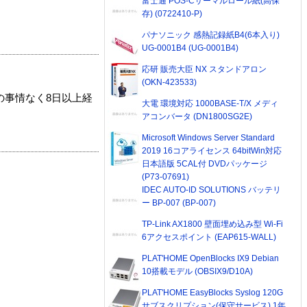
富士通 POS-Cサーマルロール紙(高保
存) (0722410-P)
パナソニック 感熱記録紙B4(6本入り)
UG-0001B4 (UG-0001B4)
応研 販売大臣 NX スタンドアロン
(OKN-423533)
の事情なく8日以上経
大電 環境対応 1000BASE-T/X メディ
アコンバータ (DN1800SG2E)
Microsoft Windows Server Standard
2019 16コアライセンス 64bitWin対応
日本語版 5CAL付 DVDパッケージ
(P73-07691)
IDEC AUTO-ID SOLUTIONS バッテリ
ー BP-007 (BP-007)
TP-Link AX1800 壁面埋め込み型 Wi-Fi
6アクセスポイント (EAP615-WALL)
PLAT'HOME OpenBlocks IX9 Debian
10搭載モデル (OBSIX9/D10A)
PLAT'HOME EasyBlocks Syslog 120G
サブスクリプション(保守サービス) 1年