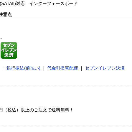
alATAII(SATAII)対応 インターフェースボード
注意点
す。
｜
銀行振込(前払い)
｜
代金引換宅配便
｜
セブンイレブン決済
00円（税込）以上のご注文で送料無料！