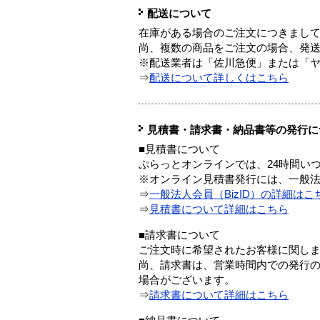
配送について
在庫がある場合のご注文につきまし
尚、複数の商品をご注文の場合、発
※配送業者は「佐川急便」または「
⇒
配送について詳しくはこちら
見積書・請求書・納品書等の発行に
■見積書について
ぷらっとオンラインでは、24時間い
※オンライン見積書発行には、一般法人
⇒
一般法人会員（BizID）の詳細はこ
⇒
見積書について詳細はこちら
■請求書について
ご注文時に希望されたお客様に関し
尚、請求書は、営業時間内での発行
場合がございます。
⇒
請求書について詳細はこちら