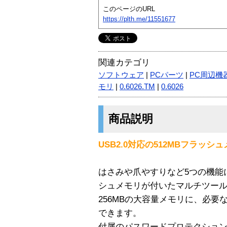
このページのURL
https://plth.me/11551677
関連カテゴリ
ソフトウェア
|
PCパーツ
|
PC周辺機
モリ
|
0.6026.TM
|
0.6026
商品説明
USB2.0対応の512MBフラッ
はさみや爪やすりなど5つの機能に加
シュメモリが付いたマルチツー
256MBの大容量メモリに、必
できます。
付属のパスワードプロテクショ