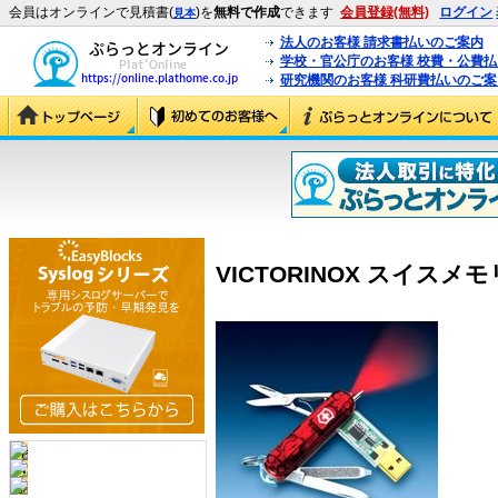
会員はオンラインで見積書(
)を
無料で作成
できます
会員登録(無料)
ログイン
見本
法人のお客様 請求書払いのご案内
学校・官公庁のお客様 校費・公費
研究機関のお客様 科研費払いのご案
VICTORINOX スイスメモリー