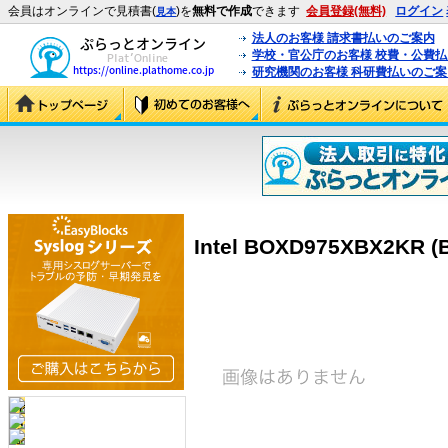
会員はオンラインで見積書(
)を
無料で作成
できます
会員登録(無料)
ログイン
見本
法人のお客様 請求書払いのご案内
学校・官公庁のお客様 校費・公費
研究機関のお客様 科研費払いのご案
Intel BOXD975XBX2KR 