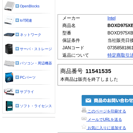
OpenBlocks
メーカー
Intel
IoT関連
商品名
BOXD975X
型番
BOXD975X
ネットワーク
保証条件
当社販売日
JANコード
0735858186
サーバ・ストレージ
返品について
特定商取引
パソコン・周辺機器
商品番号
11541535
PCパーツ
本商品は販売を終了しました
サプライ
ソフト・ライセンス
このページを印刷する
メールでURLを送る
お気に入りに追加する