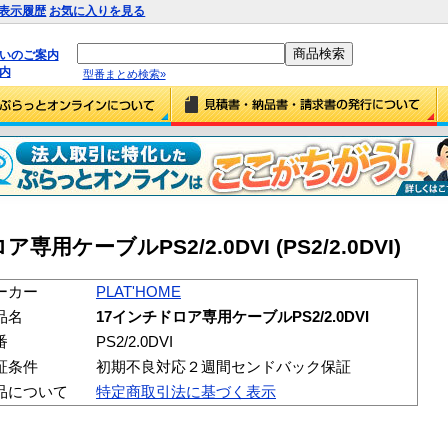
表示履歴
お気に入りを見る
払いのご案内
内
型番まとめ検索»
専用ケーブルPS2/2.0DVI (PS2/2.0DVI)
ーカー
PLAT'HOME
品名
17インチドロア専用ケーブルPS2/2.0DVI
番
PS2/2.0DVI
証条件
初期不良対応２週間センドバック保証
品について
特定商取引法に基づく表示