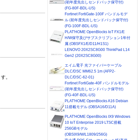
(初年度先出しセンドバック保守付)
(FG-80F-BDL-US)
Fortinet FortiGate-100F バンドルモデ
ル (初年度先出しセンドバック保守付)
(FG-100F-BDL-US)
PLAT'HOME OpenBlocks IoT FX1/E
H/W保守及びサブスクリプション1年付
属 (OBSFX1/E/D11/H1S1)
LENOVO 20X2SC8G00 ThinkPad L14
Gen2 (20X2SC8G00)
エイム電子 光ファイバーケーブル
DLC/DSC MM62.5 1m (AFP2-
ます。
DLC/DSC-62-01)
Fortinet FortiGate-40F バンドルモデル
(初年度先出しセンドバック保守付)
(FG-40F-BDL-US)
PLAT'HOME OpenBlocks A16 Debian
11搭載モデル (OBSA16/D11A)
PLAT'HOME OpenBlocks IX9 Windows
10 IoT Enterprise 2019 LTSC搭載
256GBモデル
(OBSIX9/W/L1809/256G)