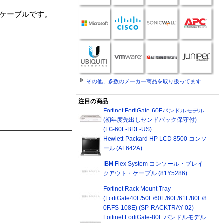
.0mケーブルです。
その他、多数のメーカー商品を取り扱ってます
注目の商品
Fortinet FortiGate-60Fバンドルモデル
(初年度先出しセンドバック保守付)
(FG-60F-BDL-US)
Hewlett-Packard HP LCD 8500 コンソ
ール (AF642A)
IBM Flex System コンソール・ブレイ
クアウト・ケーブル (81Y5286)
Fortinet Rack Mount Tray
(FortiGate40F/50E/60E/60F/61F/80E/8
0F/FS-108E) (SP-RACKTRAY-02)
Fortinet FortiGate-80F バンドルモデル