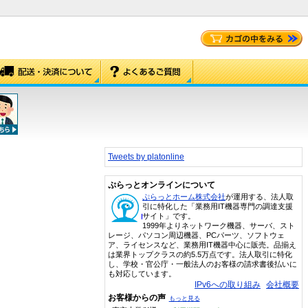
Tweets by platonline
ぷらっとオンラインについて
ぷらっとホーム株式会社
が運用する、法人取
引に特化した「業務用IT機器専門の調達支援
サイト」です。
1999年よりネットワーク機器、サーバ、スト
レージ、パソコン周辺機器、PCパーツ、ソフトウェ
ア、ライセンスなど、業務用IT機器中心に販売。品揃え
は業界トップクラスの約5.5万点です。法人取引に特化
し、学校・官公庁・一般法人のお客様の請求書後払いに
も対応しています。
IPv6への取り組み
会社概要
お客様からの声
もっと見る