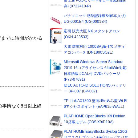
富士通 POS-Cサーマルロール紙(高保
存) (0722410-P)
パナソニック 感熱記録紙B4(6本入り)
UG-0001B4 (UG-0001B4)
応研 販売大臣 NX スタンドアロン
(OKN-423533)
着までに時間がかかる
大電 環境対応 1000BASE-T/X メディ
アコンバータ (DN1800SG2E)
Microsoft Windows Server Standard
2019 16コアライセンス 64bitWin対応
日本語版 5CAL付 DVDパッケージ
(P73-07691)
IDEC AUTO-ID SOLUTIONS バッテリ
ー BP-007 (BP-007)
TP-Link AX1800 壁面埋め込み型 Wi-Fi
の事情なく8日以上経
6アクセスポイント (EAP615-WALL)
PLAT'HOME OpenBlocks IX9 Debian
10搭載モデル (OBSIX9/D10A)
PLAT'HOME EasyBlocks Syslog 120G
サブスクリプション(保守サービス) 1年