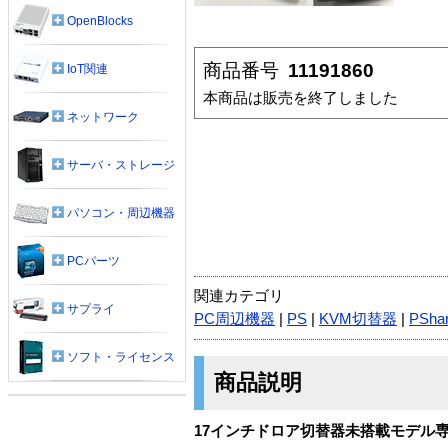
OpenBlocks
商品番号
11191860
IoT関連
本商品は販売を終了しました
ネットワーク
サーバ・ストレージ
パソコン・周辺機器
PCパーツ
関連カテゴリ
サプライ
PC周辺機器
|
PS
|
KVM切替器
|
PSha
ソフト・ライセンス
商品説明
17インチドロア切替器未搭載モデル専用P