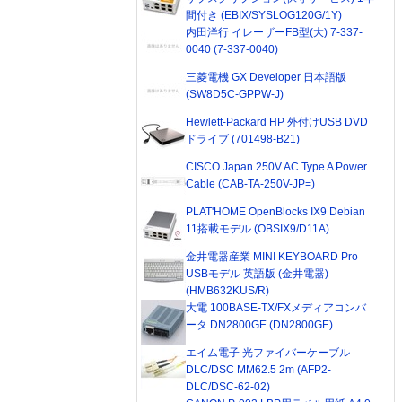
間付き (EBIX/SYSLOG120G/1Y)
内田洋行 イレーザーFB型(大) 7-337-
0040 (7-337-0040)
三菱電機 GX Developer 日本語版
(SW8D5C-GPPW-J)
Hewlett-Packard HP 外付けUSB DVD
ドライブ (701498-B21)
CISCO Japan 250V AC Type A Power
Cable (CAB-TA-250V-JP=)
PLAT'HOME OpenBlocks IX9 Debian
11搭載モデル (OBSIX9/D11A)
金井電器産業 MINI KEYBOARD Pro
USBモデル 英語版 (金井電器)
(HMB632KUS/R)
大電 100BASE-TX/FXメディアコンバ
ータ DN2800GE (DN2800GE)
エイム電子 光ファイバーケーブル
DLC/DSC MM62.5 2m (AFP2-
DLC/DSC-62-02)