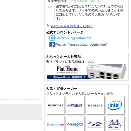
東京大学/K様
(ご利用期間2009年～)
“
請求書払いに対応していただいているので利用
しております。メールでの問い合わせにも丁寧
に対応していただけるので大変ありがたいで
す。
あなたの声をお寄せください!
公式アカウント / ページ
ぷらっとホーム社製品
当社ブランドの製品情報はこちら
人気・定番メーカー
ぷらっとオンラインで人気のメーカーをご紹介！