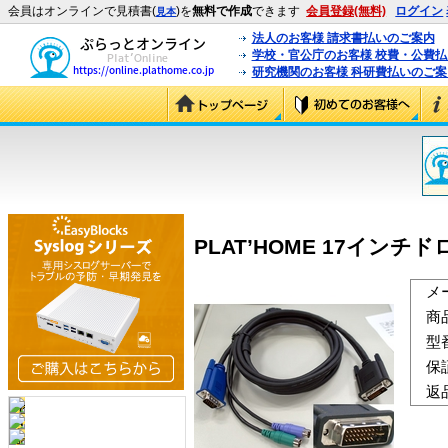
会員はオンラインで見積書(
)を
無料で作成
できます
会員登録(無料)
ログイン
見本
法人のお客様 請求書払いのご案内
学校・官公庁のお客様 校費・公費
研究機関のお客様 科研費払いのご案
PLAT’HOME 17インチドロア
メ
商
型
保
返