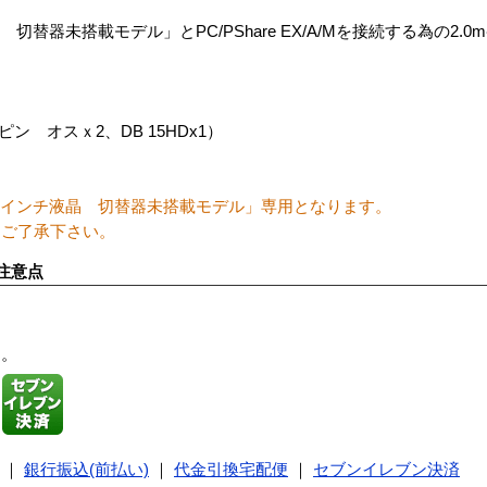
17インチ液晶 切替器未搭載モデル」とPC/PShare EX/A/Mを接続する為の2
ン オスｘ2、DB 15HDx1）
rawer 17インチ液晶 切替器未搭載モデル」専用となります。
めご了承下さい。
注意点
す。
｜
銀行振込(前払い)
｜
代金引換宅配便
｜
セブンイレブン決済