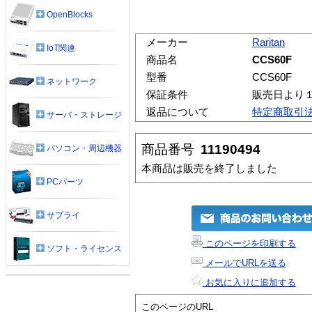
OpenBlocks
メーカー
Raritan
IoT関連
商品名
CCS60F
型番
CCS60F
ネットワーク
保証条件
販売日より
返品について
特定商取引
サーバ・ストレージ
商品番号
11190494
パソコン・周辺機器
本商品は販売を終了しました
PCパーツ
サプライ
このページを印刷する
ソフト・ライセンス
メールでURLを送る
お気に入りに追加する
このページのURL