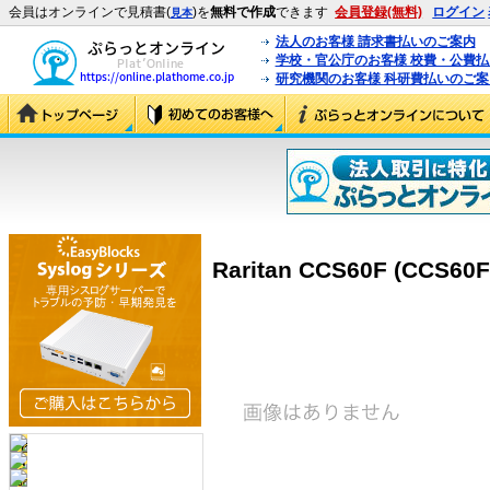
会員はオンラインで見積書(
)を
無料で作成
できます
会員登録(無料)
ログイン
見本
法人のお客様 請求書払いのご案内
学校・官公庁のお客様 校費・公費
研究機関のお客様 科研費払いのご案
Raritan CCS60F (CCS60F