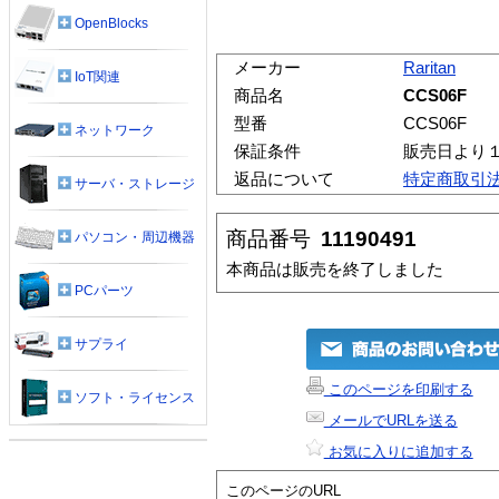
OpenBlocks
メーカー
Raritan
IoT関連
商品名
CCS06F
型番
CCS06F
ネットワーク
保証条件
販売日より
返品について
特定商取引
サーバ・ストレージ
商品番号
11190491
パソコン・周辺機器
本商品は販売を終了しました
PCパーツ
サプライ
このページを印刷する
ソフト・ライセンス
メールでURLを送る
お気に入りに追加する
このページのURL