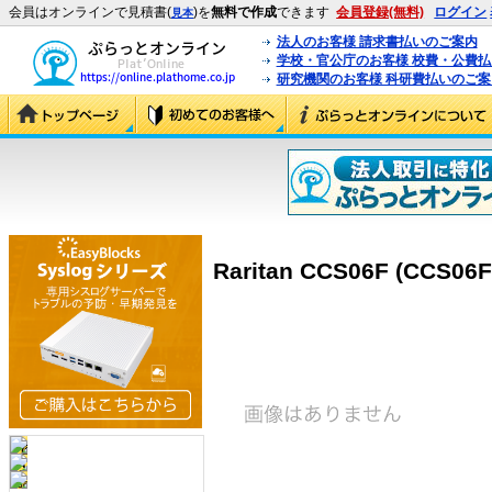
会員はオンラインで見積書(
)を
無料で作成
できます
会員登録(無料)
ログイン
見本
法人のお客様 請求書払いのご案内
学校・官公庁のお客様 校費・公費
研究機関のお客様 科研費払いのご案
Raritan CCS06F (CCS06F