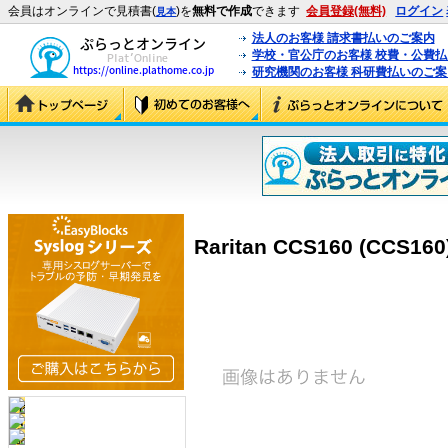
会員はオンラインで見積書(
)を
無料で作成
できます
会員登録(無料)
ログイン
見本
法人のお客様 請求書払いのご案内
学校・官公庁のお客様 校費・公費
研究機関のお客様 科研費払いのご案
Raritan CCS160 (CCS160