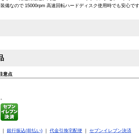
備なので 15000rpm 高速回転ハードディスク使用時でも安心で
品
注意点
す。
｜
銀行振込(前払い)
｜
代金引換宅配便
｜
セブンイレブン決済