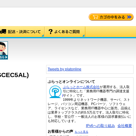
Tweets by platonline
SCEC5AL)
ぷらっとオンラインについて
ぷらっとホーム株式会社
が運用する、法人取
引に特化した「業務用IT機器専門の調達支援
サイト」です。
1999年よりネットワーク機器、サーバ、スト
レージ、パソコン周辺機器、PCパーツ、ソフトウェ
ア、ライセンスなど、業務用IT機器中心に販売。品揃え
は業界トップクラスの約5.5万点です。法人取引に特化
し、学校・官公庁・一般法人のお客様の請求書後払いに
も対応しています。
IPv6への取り組み
会社概要
お客様からの声
もっと見る