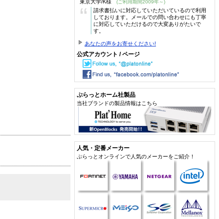
東京大学/K様
(ご利用期間2009年～)
“
請求書払いに対応していただいているので利用
しております。メールでの問い合わせにも丁寧
に対応していただけるので大変ありがたいで
す。
あなたの声をお寄せください!
公式アカウント / ページ
ぷらっとホーム社製品
当社ブランドの製品情報はこちら
人気・定番メーカー
ぷらっとオンラインで人気のメーカーをご紹介！