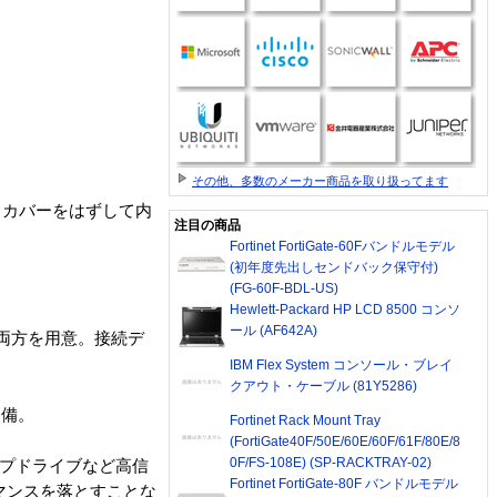
その他、多数のメーカー商品を取り扱ってます
トカバーをはずして内
注目の商品
Fortinet FortiGate-60Fバンドルモデル
(初年度先出しセンドバック保守付)
(FG-60F-BDL-US)
Hewlett-Packard HP LCD 8500 コンソ
ール (AF642A)
 の両方を用意。接続デ
IBM Flex System コンソール・ブレイ
クアウト・ケーブル (81Y5286)
装備。
Fortinet Rack Mount Tray
(FortiGate40F/50E/60E/60F/61F/80E/8
0F/FS-108E) (SP-RACKTRAY-02)
テープドライブなど高信
Fortinet FortiGate-80F バンドルモデル
ーマンスを落とすことな