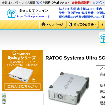
会員はオンラインで見積書(
)を
無料で作成
できます
会員登録(無料)
ログイン
見本
法人のお客様 請求書払いのご案内
学校・官公庁のお客様 校費・公費
研究機関のお客様 科研費払いのご案
RATOC Systems Ultra
メ
商
型
保
J
返