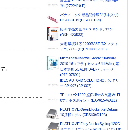
富士通 POS-Cサーマルロール紙(高保
存) (0722410-P)
パナソニック 感熱記録紙B4(6本入り)
UG-0001B4 (UG-0001B4)
応研 販売大臣 NX スタンドアロン
(OKN-423533)
大電 環境対応 1000BASE-T/X メディ
アコンバータ (DN1800SG2E)
Microsoft Windows Server Standard
2019 16コアライセンス 64bitWin対応
ます。
日本語版 5CAL付 DVDパッケージ
(P73-07691)
IDEC AUTO-ID SOLUTIONS バッテリ
ー BP-007 (BP-007)
TP-Link AX1800 壁面埋め込み型 Wi-Fi
6アクセスポイント (EAP615-WALL)
PLAT'HOME OpenBlocks IX9 Debian
10搭載モデル (OBSIX9/D10A)
PLAT'HOME EasyBlocks Syslog 120G
サブスクリプション(保守サービス) 1年