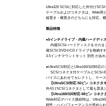
Ultra320 SCSIに対応した外付けSC
ケーブルおよびコネクタは、Wide用
縦置き・横置きのどちらにも対応、
製品特徴
●5インチドライブ・内蔵ハードディ
内蔵SCSIハードディスクをそのま
蔵SCSI DVDやCDドライブを格納
3.5インチマウントキット 別売 があ
●UltraSCSI対応とUltra160/3
SCSIコネクタ付ケーブルとSCSI-I
バイスにあわせてセレクトし、ケー
【UltraSCSI対応 50ピン コネク
外付けSCSIコネクタとして最も普及して
【Ultra160/320対応 68ピン コ
Wide対応デバイス接続時は、Ultr
頼性・ハイパフォーマンスが求められる