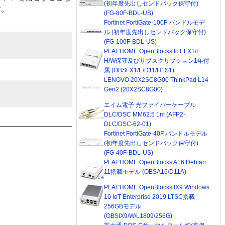
(初年度先出しセンドバック保守付)
す。
(FG-80F-BDL-US)
Fortinet FortiGate-100F バンドルモデ
ル (初年度先出しセンドバック保守付)
(FG-100F-BDL-US)
PLAT'HOME OpenBlocks IoT FX1/E
H/W保守及びサブスクリプション1年付
属 (OBSFX1/E/D11/H1S1)
LENOVO 20X2SC8G00 ThinkPad L14
Gen2 (20X2SC8G00)
エイム電子 光ファイバーケーブル
DLC/DSC MM62.5 1m (AFP2-
DLC/DSC-62-01)
Fortinet FortiGate-40F バンドルモデル
(初年度先出しセンドバック保守付)
(FG-40F-BDL-US)
PLAT'HOME OpenBlocks A16 Debian
11搭載モデル (OBSA16/D11A)
PLAT'HOME OpenBlocks IX9 Windows
10 IoT Enterprise 2019 LTSC搭載
256GBモデル
(OBSIX9/W/L1809/256G)