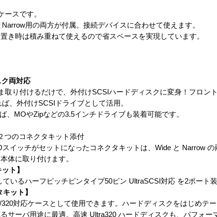
SIケースです。
とNarrow用の両方が付属。接続デバイスに合わせて使えます。
横置き時は積み重ねて使えるので省スペースを実現しています。
スク両対応
ま取り付けるだけで、外付けSCSIハードディスクに変身！フロン
すれば、外付けSCSIドライブとして活用。
れば、MOやZipなどの3.5インチドライブも装着可能です。
20対応の２つのコネクタキット添付
Dスイッチがセットになったコネクタキットは、Wide と Narrow
ス本体に取り付けます。
タキット】
いるハーフピッチピンタイプ50ピン UltraSCSI対応 を2ポート
ネクタキット】
a160/320対応ケースとして使用できます。ハードディスクをはじめ
サーバ用途に最適。高速 Ultra320 ハードディスクも、パフォ