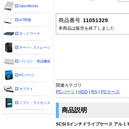
OpenBlocks
商品番号
11051329
IoT関連
本商品は販売を終了しました
ネットワーク
サーバ・ストレージ
パソコン・周辺機器
PCパーツ
関連カテゴリ
サプライ
PCパーツ
|
HDD
|
RS
|
PCケース
ソフト・ライセンス
商品説明
SCSI 5インチドライブケース アルミ