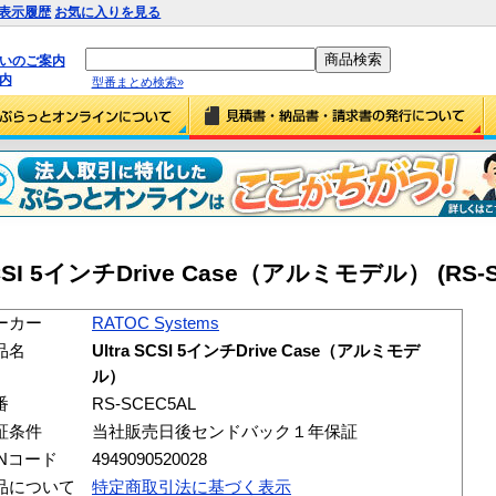
表示履歴
お気に入りを見る
払いのご案内
内
型番まとめ検索»
 SCSI 5インチDrive Case（アルミモデル） (RS-
ーカー
RATOC Systems
品名
Ultra SCSI 5インチDrive Case（アルミモデ
ル）
番
RS-SCEC5AL
証条件
当社販売日後センドバック１年保証
ANコード
4949090520028
品について
特定商取引法に基づく表示