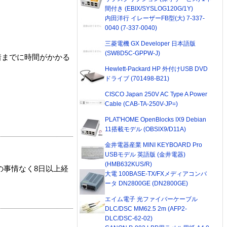
間付き (EBIX/SYSLOG120G/1Y)
内田洋行 イレーザーFB型(大) 7-337-
0040 (7-337-0040)
三菱電機 GX Developer 日本語版
(SW8D5C-GPPW-J)
着までに時間がかかる
Hewlett-Packard HP 外付けUSB DVD
ドライブ (701498-B21)
CISCO Japan 250V AC Type A Power
Cable (CAB-TA-250V-JP=)
PLAT'HOME OpenBlocks IX9 Debian
11搭載モデル (OBSIX9/D11A)
金井電器産業 MINI KEYBOARD Pro
USBモデル 英語版 (金井電器)
(HMB632KUS/R)
の事情なく8日以上経
大電 100BASE-TX/FXメディアコンバ
ータ DN2800GE (DN2800GE)
エイム電子 光ファイバーケーブル
DLC/DSC MM62.5 2m (AFP2-
DLC/DSC-62-02)