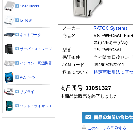
OpenBlocks
IoT関連
メーカー
RATOC Systems
ネットワーク
商品名
RS-FWEC5AL Fi
ス(アルミモデル)
サーバ・ストレージ
型番
RS-FWEC5AL
保証条件
当社販売日後セン
パソコン・周辺機器
JANコード
4949090520011
返品について
特定商取引法に基
PCパーツ
商品番号
11051327
サプライ
本商品は販売を終了しました
ソフト・ライセンス
このページを印刷する