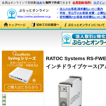
会員はオンラインで見積書(
)を
無料で作成
できます
会員登録(無料)
ログイン
見本
法人のお客様 請求書払いのご案内
学校・官公庁のお客様 校費・公費
研究機関のお客様 科研費払いのご案
RATOC Systems RS-FWEC
インチドライブケース(アルミモ