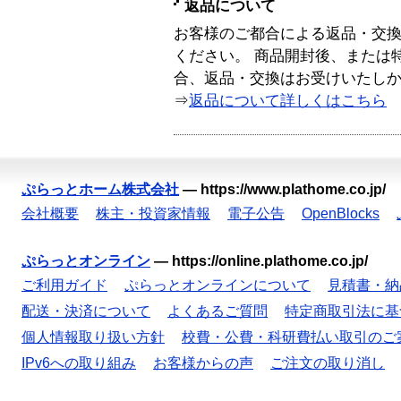
返品について
お客様のご都合による返品・交
ください。 商品開封後、または
合、返品・交換はお受けいたし
⇒
返品について詳しくはこちら
ぷらっとホーム株式会社
—
https://www.plathome.co.jp/
会社概要
株主・投資家情報
電子公告
OpenBlocks
ぷらっとオンライン
—
https://online.plathome.co.jp/
ご利用ガイド
ぷらっとオンラインについて
見積書・納
配送・決済について
よくあるご質問
特定商取引法に基
個人情報取り扱い方針
校費・公費・科研費払い取引のご
IPv6への取り組み
お客様からの声
ご注文の取り消し