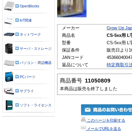
OpenBlocks
IoT関連
メーカー
Grow Up Ja
ネットワーク
商品名
CS-5xx用 
型番
CS-5xx用 L
サーバ・ストレージ
保証条件
販売日より1
JANコード
4536604004
パソコン・周辺機器
返品について
特定商取引
PCパーツ
商品番号
11050809
本商品は販売を終了しました
サプライ
ソフト・ライセンス
このページを印刷する
メールでURLを送る