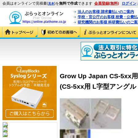
会員はオンラインで見積書(
)を
無料で作成
できます
会員登録(無料)
ログイン
見本
法人のお客様 請求書払いのご案内
学校・官公庁のお客様 校費・公費
研究機関のお客様 科研費払いのご案
Grow Up Japan CS-5x
(CS-5xx用 L字型アングル f