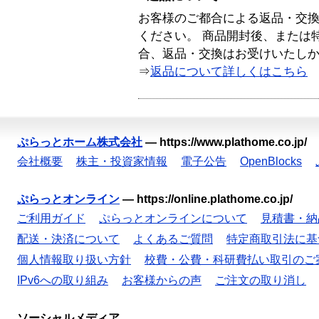
お客様のご都合による返品・交
ください。 商品開封後、または
合、返品・交換はお受けいたし
⇒
返品について詳しくはこちら
ぷらっとホーム株式会社
—
https://www.plathome.co.jp/
会社概要
株主・投資家情報
電子公告
OpenBlocks
ぷらっとオンライン
—
https://online.plathome.co.jp/
ご利用ガイド
ぷらっとオンラインについて
見積書・納
配送・決済について
よくあるご質問
特定商取引法に基
個人情報取り扱い方針
校費・公費・科研費払い取引のご
IPv6への取り組み
お客様からの声
ご注文の取り消し
ソーシャルメディア