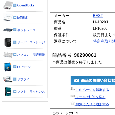
OpenBlocks
メーカー
BEST
IoT関連
商品名
LI-1020J
型番
LI-1020J
ネットワーク
保証条件
販売日より
返品について
特定商取引
サーバ・ストレージ
商品番号
90290061
パソコン・周辺機器
本商品は販売を終了しました
PCパーツ
サプライ
このページを印刷する
ソフト・ライセンス
メールでURLを送る
お気に入りに追加する
このページのURL