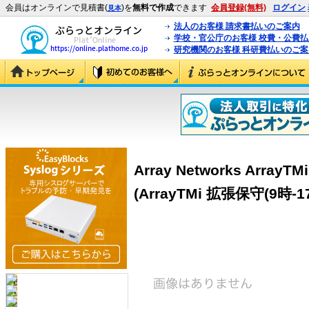
会員はオンラインで見積書(
)を
無料で作成
できます
会員登録(無料)
ログイン
見本
法人のお客様 請求書払いのご案内
学校・官公庁のお客様 校費・公費
研究機関のお客様 科研費払いのご案
Array Networks Array
(ArrayTMi 拡張保守(9時-1