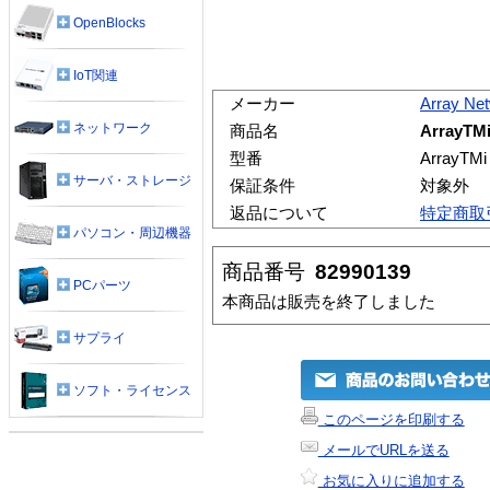
OpenBlocks
IoT関連
メーカー
Array Ne
ネットワーク
商品名
ArrayT
型番
ArrayT
サーバ・ストレージ
保証条件
対象外
返品について
特定商取
パソコン・周辺機器
商品番号
82990139
PCパーツ
本商品は販売を終了しました
サプライ
ソフト・ライセンス
このページを印刷する
メールでURLを送る
お気に入りに追加する