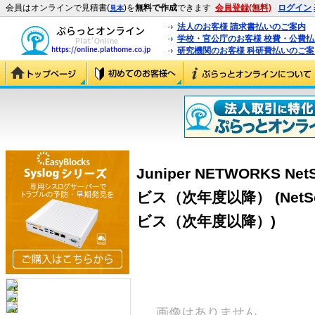
会員はオンラインで見積書(
)を
無料で作成
できます
会員登録(無料)
ログイン
見本
法人のお客様 請求書払いのご案内
学校・官公庁のお客様 校費・公費
研究機関のお客様 科研費払いのご案
Juniper NETWORKS Ne
ビス（次年度以降） (NetScr
ビス（次年度以降）)