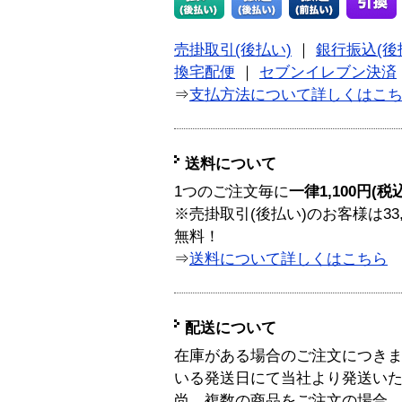
売掛取引(後払い)
｜
銀行振込(後
換宅配便
｜
セブンイレブン決済
⇒
支払方法について詳しくはこ
送料について
1つのご注文毎に
一律1,100円(税
※売掛取引(後払い)のお客様は33
無料！
⇒
送料について詳しくはこちら
配送について
在庫がある場合のご注文につき
いる発送日にて当社より発送い
尚、複数の商品をご注文の場合