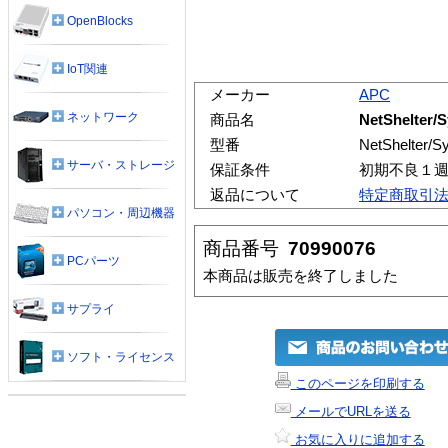
OpenBlocks
IoT関連
メーカー
APC
ネットワーク
商品名
NetShelte
型番
NetShelte
サーバ・ストレージ
保証条件
初期不良１
返品について
特定商取引
パソコン・周辺機器
商品番号
70990076
PCパーツ
本商品は販売を終了しました
サプライ
ソフト・ライセンス
このページを印刷する
メールでURLを送る
お気に入りに追加する