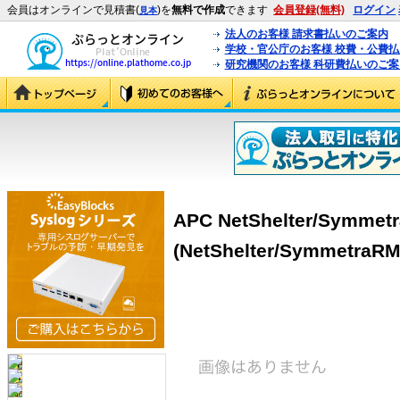
会員はオンラインで見積書(
)を
無料で作成
できます
会員登録(無料)
ログイン
見本
法人のお客様 請求書払いのご案内
学校・官公庁のお客様 校費・公費
研究機関のお客様 科研費払いのご案
APC NetShelter/Sym
(NetShelter/Symmetr