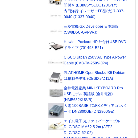
間付き (EBIX/SYSLOG120G/1Y)
内田洋行 イレーザーFB型(大) 7-337-
0040 (7-337-0040)
三菱電機 GX Developer 日本語版
(SW8D5C-GPPW-J)
Hewlett-Packard HP 外付けUSB DVD
ドライブ (701498-B21)
CISCO Japan 250V AC Type A Power
Cable (CAB-TA-250V-JP=)
PLAT'HOME OpenBlocks IX9 Debian
11搭載モデル (OBSIX9/D11A)
金井電器産業 MINI KEYBOARD Pro
USBモデル 英語版 (金井電器)
(HMB632KUS/R)
大電 100BASE-TX/FXメディアコンバ
ータ DN2800GE (DN2800GE)
エイム電子 光ファイバーケーブル
DLC/DSC MM62.5 2m (AFP2-
DLC/DSC-62-02)