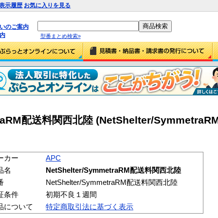
表示履歴
お気に入りを見る
払いのご案内
内
型番まとめ検索»
metraRM配送料関西北陸 (NetShelter/Symmet
ーカー
APC
品名
NetShelter/SymmetraRM配送料関西北陸
番
NetShelter/SymmetraRM配送料関西北陸
証条件
初期不良１週間
品について
特定商取引法に基づく表示