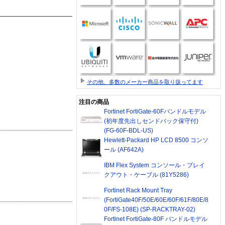
その他、多数のメーカー商品を取り扱ってます
注目の商品
Fortinet FortiGate-60Fバンドルモデル
(初年度先出しセンドバック保守付)
(FG-60F-BDL-US)
Hewlett-Packard HP LCD 8500 コンソ
ール (AF642A)
IBM Flex System コンソール・ブレイ
クアウト・ケーブル (81Y5286)
Fortinet Rack Mount Tray
(FortiGate40F/50E/60E/60F/61F/80E/8
0F/FS-108E) (SP-RACKTRAY-02)
Fortinet FortiGate-80F バンドルモデル