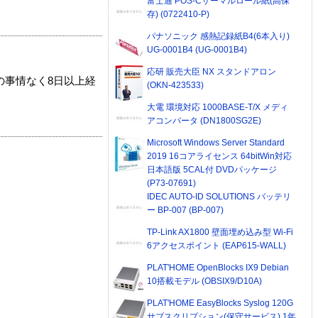
富士通 POS-Cサーマルロール紙(高保
存) (0722410-P)
パナソニック 感熱記録紙B4(6本入り)
UG-0001B4 (UG-0001B4)
応研 販売大臣 NX スタンドアロン
の事情なく8日以上経
(OKN-423533)
大電 環境対応 1000BASE-T/X メディ
アコンバータ (DN1800SG2E)
Microsoft Windows Server Standard
2019 16コアライセンス 64bitWin対応
日本語版 5CAL付 DVDパッケージ
(P73-07691)
IDEC AUTO-ID SOLUTIONS バッテリ
ー BP-007 (BP-007)
TP-Link AX1800 壁面埋め込み型 Wi-Fi
6アクセスポイント (EAP615-WALL)
PLAT'HOME OpenBlocks IX9 Debian
10搭載モデル (OBSIX9/D10A)
PLAT'HOME EasyBlocks Syslog 120G
サブスクリプション(保守サービス) 1年