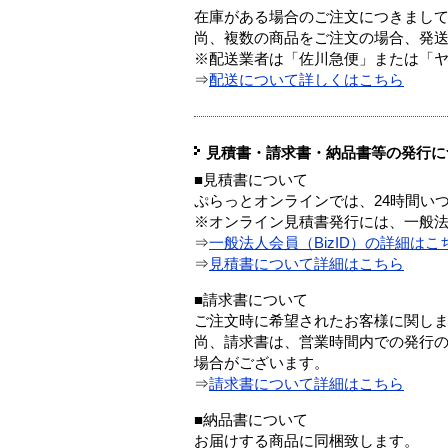
在庫がある場合のご注文につきまし
尚、複数の商品をご注文の場合、発
※配送業者は「佐川急便」または「
⇒
配送について詳しくはこちら
見積書・請求書・納品書等の発行に
■見積書について
ぷらっとオンラインでは、24時間い
※オンライン見積書発行には、一般法人
⇒
一般法人会員（BizID）の詳細はこ
⇒
見積書について詳細はこちら
■請求書について
ご注文時に希望されたお客様に関し
尚、請求書は、営業時間内での発行
場合がございます。
⇒
請求書について詳細はこちら
■納品書について
お届けする商品に同梱致します。