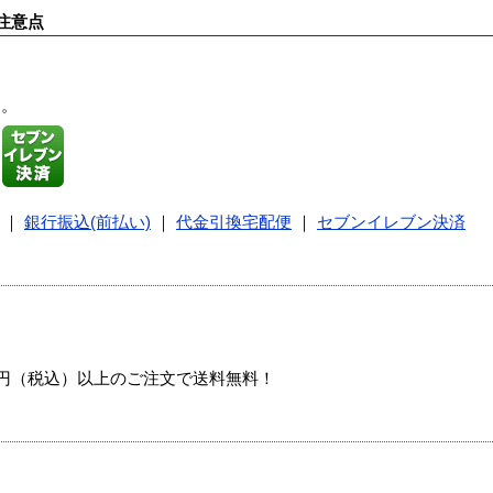
注意点
す。
｜
銀行振込(前払い)
｜
代金引換宅配便
｜
セブンイレブン決済
00円（税込）以上のご注文で送料無料！