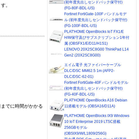
(初年度先出しセンドバック保守付)
ます。
(FG-80F-BDL-US)
Fortinet FortiGate-100F バンドルモデ
ル (初年度先出しセンドバック保守付)
(FG-100F-BDL-US)
PLAT'HOME OpenBlocks IoT FX1/E
H/W保守及びサブスクリプション1年付
属 (OBSFX1/E/D11/H1S1)
LENOVO 20X2SC8G00 ThinkPad L14
Gen2 (20X2SC8G00)
エイム電子 光ファイバーケーブル
DLC/DSC MM62.5 1m (AFP2-
DLC/DSC-62-01)
Fortinet FortiGate-40F バンドルモデル
(初年度先出しセンドバック保守付)
(FG-40F-BDL-US)
PLAT'HOME OpenBlocks A16 Debian
着までに時間がかかる
11搭載モデル (OBSA16/D11A)
PLAT'HOME OpenBlocks IX9 Windows
10 IoT Enterprise 2019 LTSC搭載
256GBモデル
(OBSIX9/W/L1809/256G)