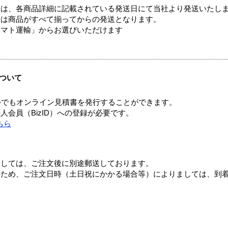
ては、各商品詳細に記載されている発送日にて当社より発送いたし
送は商品がすべて揃ってからの発送となります。
ヤマト運輸」からお選びいただけます
ついて
つでもオンライン見積書を発行することができます。
会員（BizID）への登録が必要です。
ちら
ましては、ご注文後に別途郵送しております。
のため、ご注文日時（土日祝にかかる場合等）によりましては、到