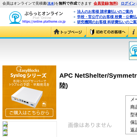
会員はオンラインで見積書(
)を
無料で作成
できます
会員登録(無料)
ログイン
見本
法人のお客様 請求書払いのご案内
学校・官公庁のお客様 校費・公費
研究機関のお客様 科研費払いのご案
APC NetShelter/Sym
陸)
メ
商
型
保
返