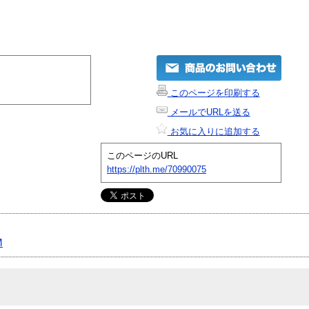
このページを印刷する
メールでURLを送る
お気に入りに追加する
このページのURL
https://plth.me/70990075
M