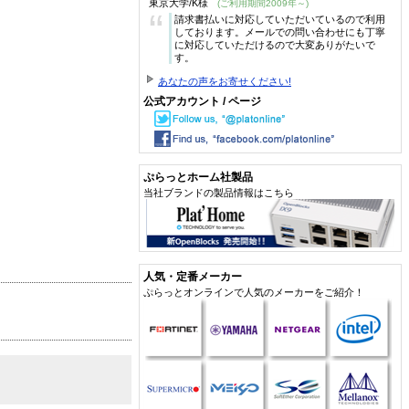
東京大学/K様
(ご利用期間2009年～)
“
請求書払いに対応していただいているので利用
しております。メールでの問い合わせにも丁寧
に対応していただけるので大変ありがたいで
す。
あなたの声をお寄せください!
公式アカウント / ページ
ぷらっとホーム社製品
当社ブランドの製品情報はこちら
人気・定番メーカー
ぷらっとオンラインで人気のメーカーをご紹介！