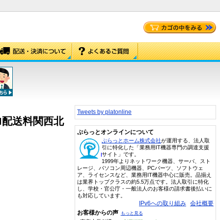
Tweets by platonline
raRM配送料関西北
ぷらっとオンラインについて
ぷらっとホーム株式会社
が運用する、法人取
引に特化した「業務用IT機器専門の調達支援
サイト」です。
1999年よりネットワーク機器、サーバ、スト
レージ、パソコン周辺機器、PCパーツ、ソフトウェ
ア、ライセンスなど、業務用IT機器中心に販売。品揃え
は業界トップクラスの約5.5万点です。法人取引に特化
し、学校・官公庁・一般法人のお客様の請求書後払いに
も対応しています。
IPv6への取り組み
会社概要
お客様からの声
もっと見る