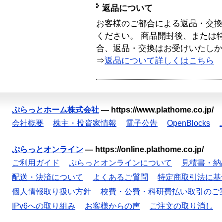
返品について
お客様のご都合による返品・交
ください。 商品開封後、または
合、返品・交換はお受けいたし
⇒
返品について詳しくはこちら
ぷらっとホーム株式会社
—
https://www.plathome.co.jp/
会社概要
株主・投資家情報
電子公告
OpenBlocks
ぷらっとオンライン
—
https://online.plathome.co.jp/
ご利用ガイド
ぷらっとオンラインについて
見積書・納
配送・決済について
よくあるご質問
特定商取引法に基
個人情報取り扱い方針
校費・公費・科研費払い取引のご
IPv6への取り組み
お客様からの声
ご注文の取り消し