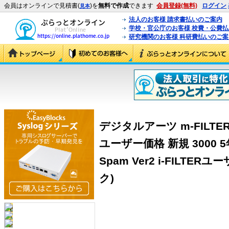
会員はオンラインで見積書(
)を
無料で作成
できます
会員登録(無料)
ログイン
見本
法人のお客様 請求書払いのご案内
学校・官公庁のお客様 校費・公費
研究機関のお客様 科研費払いのご案
デジタルアーツ m-FILTER An
ユーザー価格 新規 3000 5年パ
Spam Ver2 i-FILTER
ク)