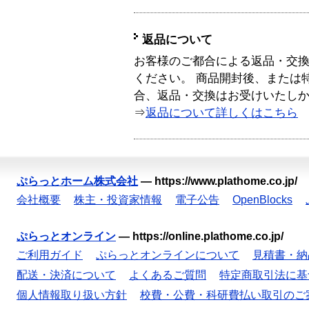
返品について
お客様のご都合による返品・交
ください。 商品開封後、または
合、返品・交換はお受けいたし
⇒
返品について詳しくはこちら
ぷらっとホーム株式会社
—
https://www.plathome.co.jp/
会社概要
株主・投資家情報
電子公告
OpenBlocks
ぷらっとオンライン
—
https://online.plathome.co.jp/
ご利用ガイド
ぷらっとオンラインについて
見積書・納
配送・決済について
よくあるご質問
特定商取引法に基
個人情報取り扱い方針
校費・公費・科研費払い取引のご