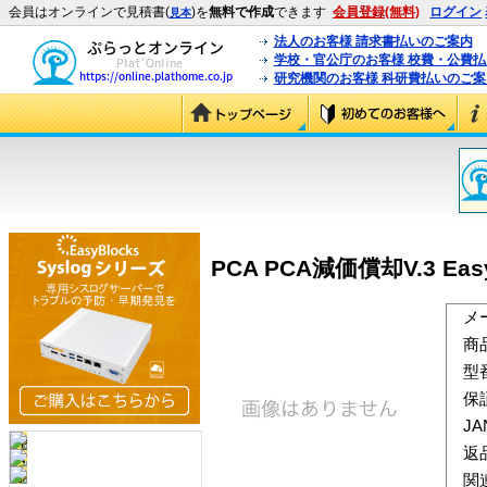
会員はオンラインで見積書(
)を
無料で作成
できます
会員登録(無料)
ログイン
見本
法人のお客様 請求書払いのご案内
学校・官公庁のお客様 校費・公費
研究機関のお客様 科研費払いのご案
PCA PCA減価償却V.3 Easy
メ
商
型
保
J
返
関