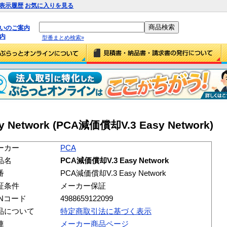
表示履歴
お気に入りを見る
払いのご案内
内
型番まとめ検索»
 Network (PCA減価償却V.3 Easy Network)
ーカー
PCA
品名
PCA減価償却V.3 Easy Network
番
PCA減価償却V.3 Easy Network
証条件
メーカー保証
ANコード
4988659122099
品について
特定商取引法に基づく表示
連
メーカー商品ページ