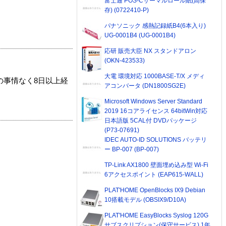
富士通 POS-Cサーマルロール紙(高保
存) (0722410-P)
パナソニック 感熱記録紙B4(6本入り)
UG-0001B4 (UG-0001B4)
応研 販売大臣 NX スタンドアロン
(OKN-423533)
大電 環境対応 1000BASE-T/X メディ
の事情なく8日以上経
アコンバータ (DN1800SG2E)
Microsoft Windows Server Standard
2019 16コアライセンス 64bitWin対応
日本語版 5CAL付 DVDパッケージ
(P73-07691)
IDEC AUTO-ID SOLUTIONS バッテリ
ー BP-007 (BP-007)
TP-Link AX1800 壁面埋め込み型 Wi-Fi
6アクセスポイント (EAP615-WALL)
PLAT'HOME OpenBlocks IX9 Debian
10搭載モデル (OBSIX9/D10A)
PLAT'HOME EasyBlocks Syslog 120G
サブスクリプション(保守サービス) 1年