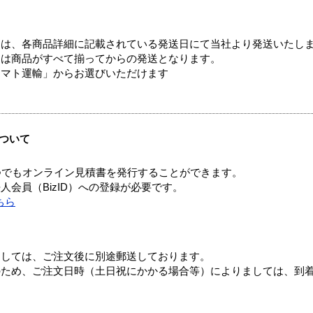
ては、各商品詳細に記載されている発送日にて当社より発送いたし
送は商品がすべて揃ってからの発送となります。
ヤマト運輸」からお選びいただけます
ついて
つでもオンライン見積書を発行することができます。
会員（BizID）への登録が必要です。
ちら
ましては、ご注文後に別途郵送しております。
のため、ご注文日時（土日祝にかかる場合等）によりましては、到