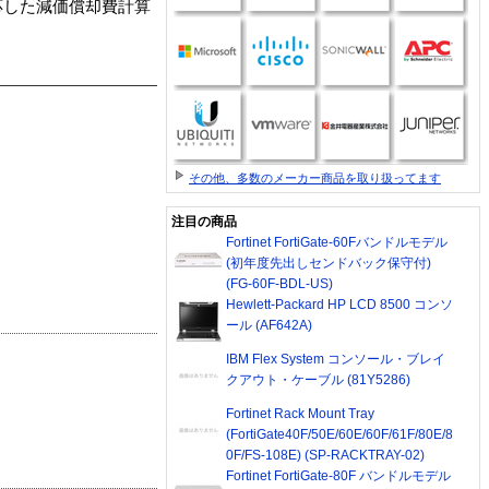
応した減価償却費計算
その他、多数のメーカー商品を取り扱ってます
注目の商品
Fortinet FortiGate-60Fバンドルモデル
(初年度先出しセンドバック保守付)
(FG-60F-BDL-US)
Hewlett-Packard HP LCD 8500 コンソ
ール (AF642A)
IBM Flex System コンソール・ブレイ
クアウト・ケーブル (81Y5286)
Fortinet Rack Mount Tray
(FortiGate40F/50E/60E/60F/61F/80E/8
0F/FS-108E) (SP-RACKTRAY-02)
Fortinet FortiGate-80F バンドルモデル