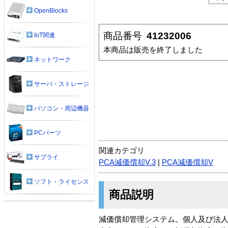
OpenBlocks
商品番号
41232006
IoT関連
本商品は販売を終了しました
ネットワーク
サーバ・ストレージ
パソコン・周辺機器
PCパーツ
関連カテゴリ
サプライ
PCA減価償却V.3
|
PCA減価償却V
ソフト・ライセンス
商品説明
減価償却管理システム。個人及び法