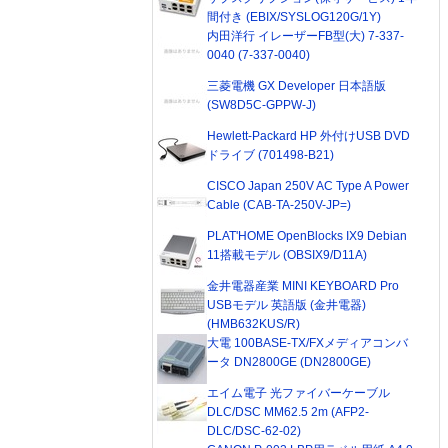
間付き (EBIX/SYSLOG120G/1Y)
内田洋行 イレーザーFB型(大) 7-337-
0040 (7-337-0040)
三菱電機 GX Developer 日本語版
(SW8D5C-GPPW-J)
Hewlett-Packard HP 外付けUSB DVD
ドライブ (701498-B21)
CISCO Japan 250V AC Type A Power
Cable (CAB-TA-250V-JP=)
PLAT'HOME OpenBlocks IX9 Debian
11搭載モデル (OBSIX9/D11A)
金井電器産業 MINI KEYBOARD Pro
USBモデル 英語版 (金井電器)
(HMB632KUS/R)
大電 100BASE-TX/FXメディアコンバ
ータ DN2800GE (DN2800GE)
エイム電子 光ファイバーケーブル
DLC/DSC MM62.5 2m (AFP2-
DLC/DSC-62-02)