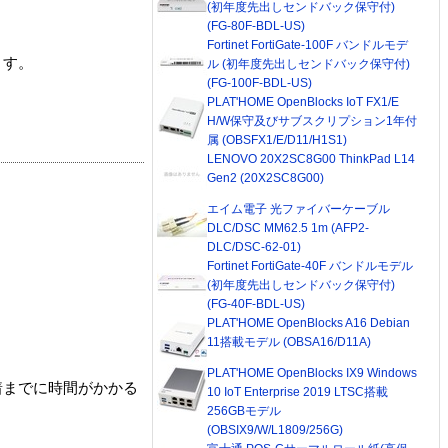
(初年度先出しセンドバック保守付)
(FG-80F-BDL-US)
Fortinet FortiGate-100F バンドルモデ
ます。
ル (初年度先出しセンドバック保守付)
(FG-100F-BDL-US)
PLAT'HOME OpenBlocks IoT FX1/E
H/W保守及びサブスクリプション1年付
属 (OBSFX1/E/D11/H1S1)
LENOVO 20X2SC8G00 ThinkPad L14
Gen2 (20X2SC8G00)
エイム電子 光ファイバーケーブル
DLC/DSC MM62.5 1m (AFP2-
DLC/DSC-62-01)
Fortinet FortiGate-40F バンドルモデル
(初年度先出しセンドバック保守付)
(FG-40F-BDL-US)
PLAT'HOME OpenBlocks A16 Debian
11搭載モデル (OBSA16/D11A)
PLAT'HOME OpenBlocks IX9 Windows
着までに時間がかかる
10 IoT Enterprise 2019 LTSC搭載
256GBモデル
(OBSIX9/W/L1809/256G)