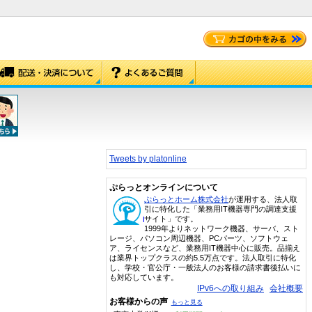
Tweets by platonline
ぷらっとオンラインについて
ぷらっとホーム株式会社
が運用する、法人取
引に特化した「業務用IT機器専門の調達支援
サイト」です。
1999年よりネットワーク機器、サーバ、スト
レージ、パソコン周辺機器、PCパーツ、ソフトウェ
ア、ライセンスなど、業務用IT機器中心に販売。品揃え
は業界トップクラスの約5.5万点です。法人取引に特化
し、学校・官公庁・一般法人のお客様の請求書後払いに
も対応しています。
IPv6への取り組み
会社概要
お客様からの声
もっと見る