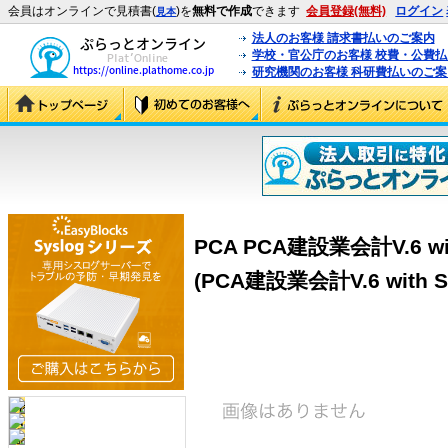
会員はオンラインで見積書(
)を
無料で作成
できます
会員登録(無料)
ログイン
見本
法人のお客様 請求書払いのご案内
学校・官公庁のお客様 校費・公費
研究機関のお客様 科研費払いのご案
PCA PCA建設業会計V.6 w
(PCA建設業会計V.6 with