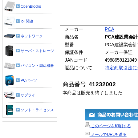
OpenBlocks
IoT関連
メーカー
PCA
ネットワーク
商品名
PCA建設業会計V.
型番
PCA建設業会計V.
サーバ・ストレージ
保証条件
メーカー保証
JANコード
4988659121849
パソコン・周辺機器
返品について
特定商取引法に
PCパーツ
商品番号
41232002
本商品は販売を終了しました
サプライ
ソフト・ライセンス
このページを印刷する
メールでURLを送る