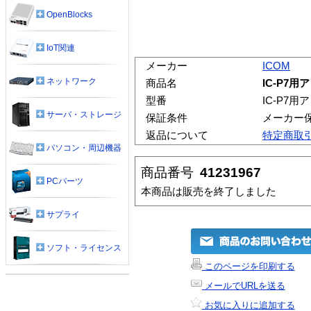
OpenBlocks
IoT関連
メーカー
ICOM
ネットワーク
商品名
IC-P7用
型番
IC-P7用
サーバ・ストレージ
保証条件
メーカー
返品について
特定商取
パソコン・周辺機器
商品番号
41231967
PCパーツ
本商品は販売を終了しました
サプライ
ソフト・ライセンス
このページを印刷する
メールでURLを送る
お気に入りに追加する