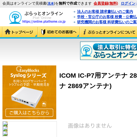
会員はオンラインで見積書(
)を
無料で作成
できます
会員登録(無料)
ログイン
見本
法人のお客様 請求書払いのご案内
学校・官公庁のお客様 校費・公費
研究機関のお客様 科研費払いのご案
ICOM IC-P7用アンテナ 2
ナ 2869アンテナ)