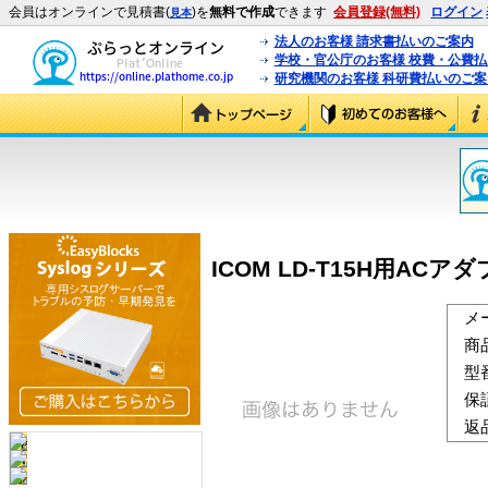
会員はオンラインで見積書(
)を
無料で作成
できます
会員登録(無料)
ログイン
見本
法人のお客様 請求書払いのご案内
学校・官公庁のお客様 校費・公費
研究機関のお客様 科研費払いのご案
ICOM LD-T15H用ACア
メ
商
型
保
返