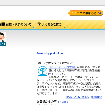
Tweets by platonline
ぷらっとオンラインについて
ぷらっとホーム株式会社
が運用する、法人取
引に特化した「業務用IT機器専門の調達支援
サイト」です。
1999年よりネットワーク機器、サーバ、スト
レージ、パソコン周辺機器、PCパーツ、ソフトウェ
ア、ライセンスなど、業務用IT機器中心に販売。品揃え
は業界トップクラスの約5.5万点です。法人取引に特化
し、学校・官公庁・一般法人のお客様の請求書後払いに
も対応しています。
IPv6への取り組み
会社概要
お客様からの声
もっと見る