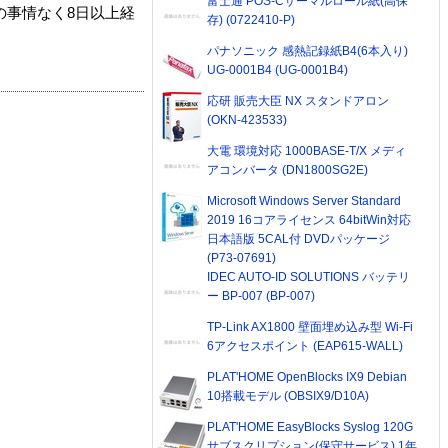
富士通 POS-Cサーマルロール紙(高保
の事情なく8日以上経
存) (0722410-P)
パナソニック 感熱記録紙B4(6本入り)
UG-0001B4 (UG-0001B4)
応研 販売大臣 NX スタンドアロン
(OKN-423533)
大電 環境対応 1000BASE-T/X メディ
アコンバータ (DN1800SG2E)
Microsoft Windows Server Standard
2019 16コアライセンス 64bitWin対応
日本語版 5CAL付 DVDパッケージ
(P73-07691)
IDEC AUTO-ID SOLUTIONS バッテリ
ー BP-007 (BP-007)
TP-Link AX1800 壁面埋め込み型 Wi-Fi
6アクセスポイント (EAP615-WALL)
PLAT'HOME OpenBlocks IX9 Debian
10搭載モデル (OBSIX9/D10A)
PLAT'HOME EasyBlocks Syslog 120G
サブスクリプション(保守サービス) 1年