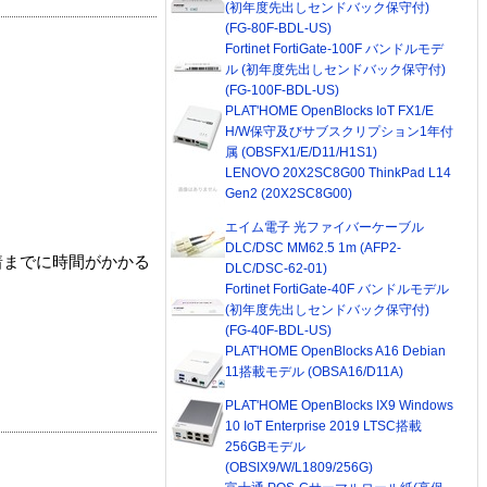
(初年度先出しセンドバック保守付)
(FG-80F-BDL-US)
Fortinet FortiGate-100F バンドルモデ
ル (初年度先出しセンドバック保守付)
(FG-100F-BDL-US)
PLAT'HOME OpenBlocks IoT FX1/E
H/W保守及びサブスクリプション1年付
属 (OBSFX1/E/D11/H1S1)
LENOVO 20X2SC8G00 ThinkPad L14
Gen2 (20X2SC8G00)
エイム電子 光ファイバーケーブル
DLC/DSC MM62.5 1m (AFP2-
着までに時間がかかる
DLC/DSC-62-01)
Fortinet FortiGate-40F バンドルモデル
(初年度先出しセンドバック保守付)
(FG-40F-BDL-US)
PLAT'HOME OpenBlocks A16 Debian
11搭載モデル (OBSA16/D11A)
PLAT'HOME OpenBlocks IX9 Windows
10 IoT Enterprise 2019 LTSC搭載
256GBモデル
(OBSIX9/W/L1809/256G)