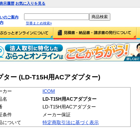
表示履歴
お気に入りを見る
払いのご案内
内
型番まとめ検索»
ダプター (LD-T15H用ACアダプター)
ーカー
ICOM
品名
LD-T15H用ACアダプター
番
LD-T15H用ACアダプター
証条件
メーカー保証
品について
特定商取引法に基づく表示