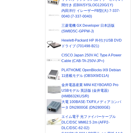
間付き (EBIX/SYSLOG120G/1Y)
内田洋行 イレーザーFB型(大) 7-337-
0040 (7-337-0040)
三菱電機 GX Developer 日本語版
(SW8D5C-GPPW-J)
Hewlett-Packard HP 外付けUSB DVD
ドライブ (701498-B21)
CISCO Japan 250V AC Type A Power
Cable (CAB-TA-250V-JP=)
PLAT'HOME OpenBlocks IX9 Debian
11搭載モデル (OBSIX9/D11A)
金井電器産業 MINI KEYBOARD Pro
USBモデル 英語版 (金井電器)
(HMB632KUS/R)
大電 100BASE-TX/FXメディアコンバ
ータ DN2800GE (DN2800GE)
エイム電子 光ファイバーケーブル
DLC/DSC MM62.5 2m (AFP2-
DLC/DSC-62-02)