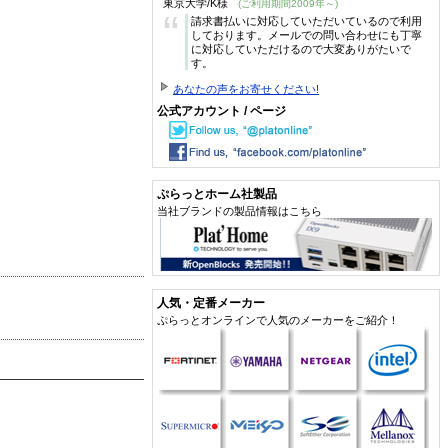
東京大学/K様
(ご利用期間2009年～)
“
請求書払いに対応していただいているので利用
しております。メールでの問い合わせにも丁寧
に対応していただけるので大変ありがたいで
す。
あなたの声をお寄せください!
公式アカウント / ページ
ぷらっとホーム社製品
当社ブランドの製品情報はこちら
人気・定番メーカー
ぷらっとオンラインで人気のメーカーをご紹介！