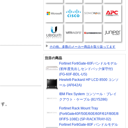
その他、多数のメーカー商品を取り扱ってます
注目の商品
Fortinet FortiGate-60Fバンドルモデル
(初年度先出しセンドバック保守付)
(FG-60F-BDL-US)
Hewlett-Packard HP LCD 8500 コンソ
ール (AF642A)
IBM Flex System コンソール・ブレイ
クアウト・ケーブル (81Y5286)
ます。
Fortinet Rack Mount Tray
(FortiGate40F/50E/60E/60F/61F/80E/8
0F/FS-108E) (SP-RACKTRAY-02)
Fortinet FortiGate-80F バンドルモデル