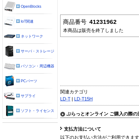
OpenBlocks
商品番号
41231962
IoT関連
本商品は販売を終了しました
ネットワーク
サーバ・ストレージ
パソコン・周辺機器
PCパーツ
関連カテゴリ
サプライ
LD-T
|
LD-T15H
ソフト・ライセンス
ぷらっとオンライン ご購入の際の
支払方法について
以下のお支払い方法がご利用できま