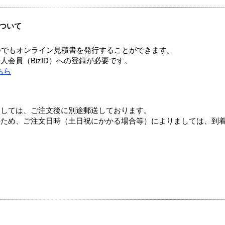
ついて
つでもオンライン見積書を発行することができます。
会員（BizID）への登録が必要です。
ちら
ましては、ご注文後に別途郵送しております。
のため、ご注文日時（土日祝にかかる場合等）によりましては、到