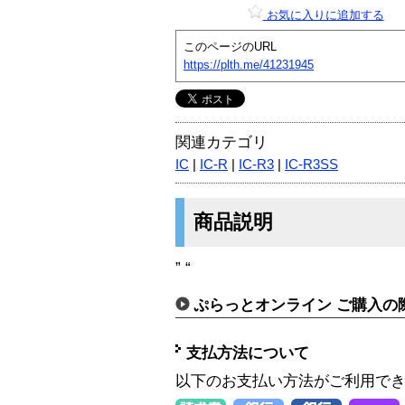
お気に入りに追加する
このページのURL
https://plth.me/41231945
関連カテゴリ
IC
|
IC-R
|
IC-R3
|
IC-R3SS
商品説明
” “
ぷらっとオンライン ご購入の
支払方法について
以下のお支払い方法がご利用で