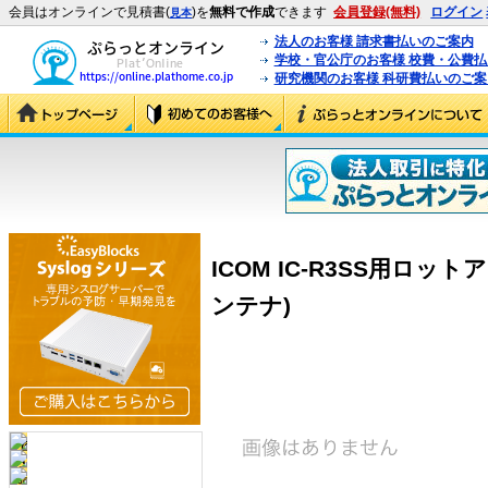
会員はオンラインで見積書(
)を
無料で作成
できます
会員登録(無料)
ログイン
見本
法人のお客様 請求書払いのご案内
学校・官公庁のお客様 校費・公費
研究機関のお客様 科研費払いのご案
ICOM IC-R3SS用ロット
ンテナ)