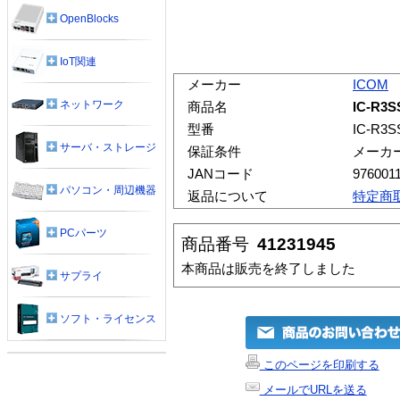
OpenBlocks
IoT関連
メーカー
ICOM
ネットワーク
商品名
IC-R
型番
IC-R
サーバ・ストレージ
保証条件
メーカ
JANコード
976001
パソコン・周辺機器
返品について
特定商
PCパーツ
商品番号
41231945
本商品は販売を終了しました
サプライ
ソフト・ライセンス
このページを印刷する
メールでURLを送る