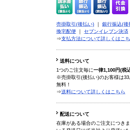
売掛取引(後払い)
｜
銀行振込(後
換宅配便
｜
セブンイレブン決済
⇒
支払方法について詳しくはこ
送料について
1つのご注文毎に
一律1,100円(税
※売掛取引(後払い)のお客様は33
無料！
⇒
送料について詳しくはこちら
配送について
在庫がある場合のご注文につき