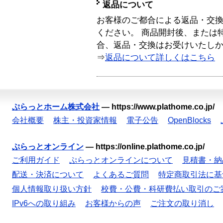
返品について
お客様のご都合による返品・交
ください。 商品開封後、または
合、返品・交換はお受けいたし
⇒
返品について詳しくはこちら
ぷらっとホーム株式会社
—
https://www.plathome.co.jp/
会社概要
株主・投資家情報
電子公告
OpenBlocks
ぷらっとオンライン
—
https://online.plathome.co.jp/
ご利用ガイド
ぷらっとオンラインについて
見積書・納
配送・決済について
よくあるご質問
特定商取引法に基
個人情報取り扱い方針
校費・公費・科研費払い取引のご
IPv6への取り組み
お客様からの声
ご注文の取り消し