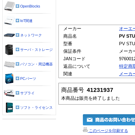
OpenBlocks
IoT関連
メーカー
オーエ
ネットワーク
商品名
PV STU
型番
PV STU
サーバ・ストレージ
保証条件
メーカ
JANコード
976001
パソコン・周辺機器
返品について
特定商
関連
メーカ
PCパーツ
商品番号
41231937
サプライ
本商品は販売を終了しました
ソフト・ライセンス
このページを印刷する