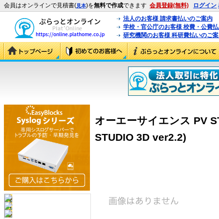
会員はオンラインで見積書(
)を
無料で作成
できます
会員登録(無料)
ログイン
見本
法人のお客様 請求書払いのご案内
学校・官公庁のお客様 校費・公費
研究機関のお客様 科研費払いのご案
オーエーサイエンス PV STUDI
STUDIO 3D ver2.2)