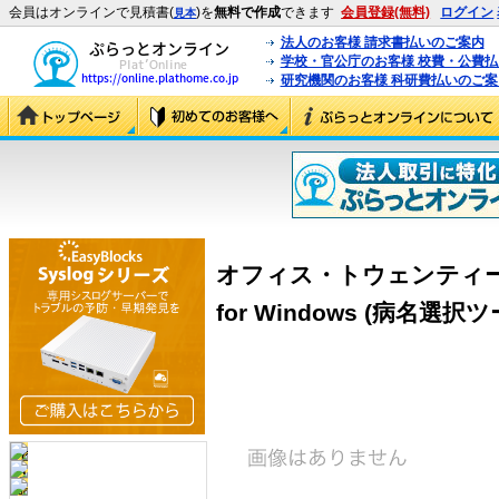
会員はオンラインで見積書(
)を
無料で作成
できます
会員登録(無料)
ログイン
見本
法人のお客様 請求書払いのご案内
学校・官公庁のお客様 校費・公費
研究機関のお客様 科研費払いのご案
オフィス・トウェンティー
for Windows (病名選択ツー