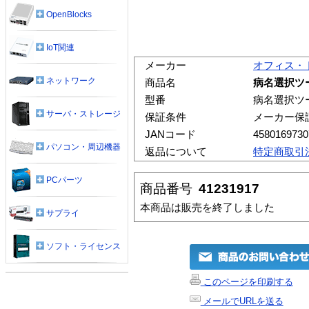
OpenBlocks
IoT関連
メーカー
オフィス・
ネットワーク
商品名
病名選択ツール2
型番
病名選択ツール2
サーバ・ストレージ
保証条件
メーカー保
JANコード
4580169730
パソコン・周辺機器
返品について
特定商取引
PCパーツ
商品番号
41231917
本商品は販売を終了しました
サプライ
ソフト・ライセンス
このページを印刷する
メールでURLを送る