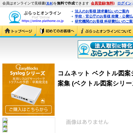
会員はオンラインで見積書(
)を
無料で作成
できます
会員登録(無料)
ログイン
見本
法人のお客様 請求書払いのご案内
学校・官公庁のお客様 校費・公費
研究機関のお客様 科研費払いのご案
コムネット ベクトル図案シ
案集 (ベクトル図案シリー