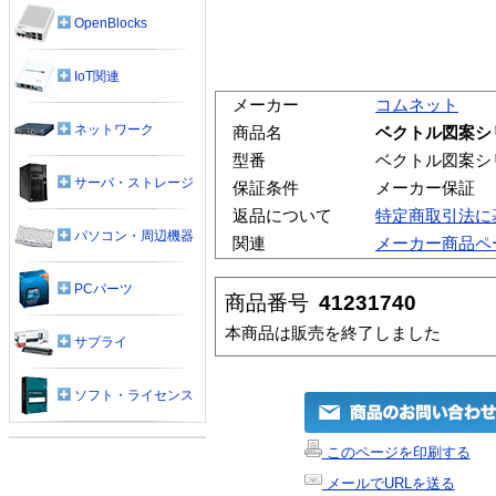
OpenBlocks
IoT関連
メーカー
コムネット
ネットワーク
商品名
ベクトル図案シ
型番
ベクトル図案シ
サーバ・ストレージ
保証条件
メーカー保証
返品について
特定商取引法に
パソコン・周辺機器
関連
メーカー商品ペ
PCパーツ
商品番号
41231740
本商品は販売を終了しました
サプライ
ソフト・ライセンス
このページを印刷する
メールでURLを送る