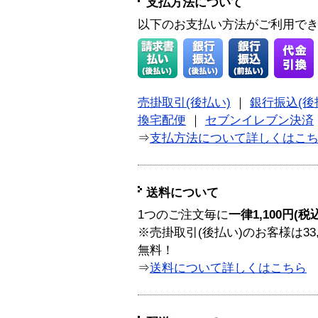
支払方法について
以下のお支払い方法がご利用で
売掛取引(後払い)
｜
銀行振込(後
換宅配便
｜
セブンイレブン決済
⇒
支払方法について詳しくはこ
送料について
1つのご注文毎に
一律1,100円(税
※売掛取引(後払い)のお客様は33
無料！
⇒
送料について詳しくはこちら