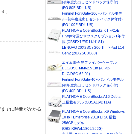
(初年度先出しセンドバック保守付)
(FG-80F-BDL-US)
ます。
Fortinet FortiGate-100F バンドルモデ
ル (初年度先出しセンドバック保守付)
(FG-100F-BDL-US)
PLAT'HOME OpenBlocks IoT FX1/E
H/W保守及びサブスクリプション1年付
属 (OBSFX1/E/D11/H1S1)
LENOVO 20X2SC8G00 ThinkPad L14
Gen2 (20X2SC8G00)
エイム電子 光ファイバーケーブル
DLC/DSC MM62.5 1m (AFP2-
DLC/DSC-62-01)
Fortinet FortiGate-40F バンドルモデル
(初年度先出しセンドバック保守付)
(FG-40F-BDL-US)
PLAT'HOME OpenBlocks A16 Debian
11搭載モデル (OBSA16/D11A)
着までに時間がかかる
PLAT'HOME OpenBlocks IX9 Windows
10 IoT Enterprise 2019 LTSC搭載
256GBモデル
(OBSIX9/W/L1809/256G)