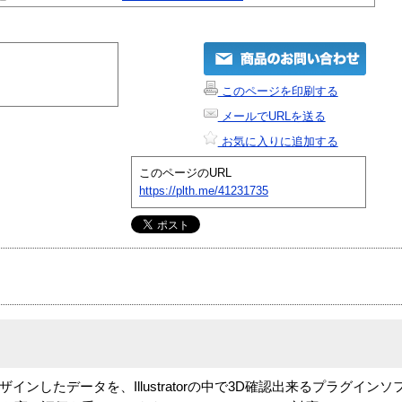
このページを印刷する
メールでURLを送る
お気に入りに追加する
このページのURL
https://plth.me/41231735
rator上でデザインしたデータを、Illustratorの中で3D確認出来るプラグ