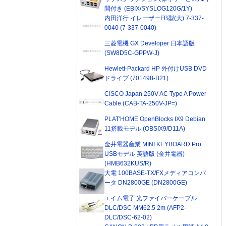
間付き (EBIX/SYSLOG120G/1Y)
内田洋行 イレーザーFB型(大) 7-337-
0040 (7-337-0040)
三菱電機 GX Developer 日本語版
(SW8D5C-GPPW-J)
Hewlett-Packard HP 外付けUSB DVD
ドライブ (701498-B21)
CISCO Japan 250V AC Type A Power
Cable (CAB-TA-250V-JP=)
PLAT'HOME OpenBlocks IX9 Debian
11搭載モデル (OBSIX9/D11A)
金井電器産業 MINI KEYBOARD Pro
USBモデル 英語版 (金井電器)
(HMB632KUS/R)
大電 100BASE-TX/FXメディアコンバ
ータ DN2800GE (DN2800GE)
エイム電子 光ファイバーケーブル
DLC/DSC MM62.5 2m (AFP2-
DLC/DSC-62-02)