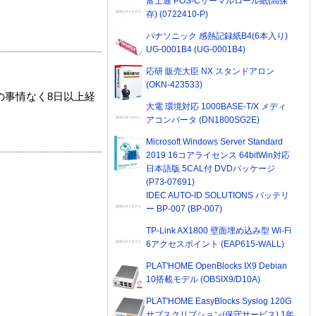
富士通 POS-Cサーマルロール紙(高保
存) (0722410-P)
パナソニック 感熱記録紙B4(6本入り)
UG-0001B4 (UG-0001B4)
応研 販売大臣 NX スタンドアロン
(OKN-423533)
の事情なく8日以上経
大電 環境対応 1000BASE-T/X メディ
アコンバータ (DN1800SG2E)
Microsoft Windows Server Standard
2019 16コアライセンス 64bitWin対応
日本語版 5CAL付 DVDパッケージ
(P73-07691)
IDEC AUTO-ID SOLUTIONS バッテリ
ー BP-007 (BP-007)
TP-Link AX1800 壁面埋め込み型 Wi-Fi
6アクセスポイント (EAP615-WALL)
PLAT'HOME OpenBlocks IX9 Debian
10搭載モデル (OBSIX9/D10A)
PLAT'HOME EasyBlocks Syslog 120G
サブスクリプション(保守サービス) 1年