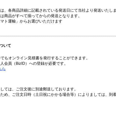
ては、各商品詳細に記載されている発送日にて当社より発送いたし
送は商品がすべて揃ってからの発送となります。
ヤマト運輸」からお選びいただけます
ついて
つでもオンライン見積書を発行することができます。
会員（BizID）への登録が必要です。
ちら
ましては、ご注文後に別途郵送しております。
のため、ご注文日時（土日祝にかかる場合等）によりましては、到