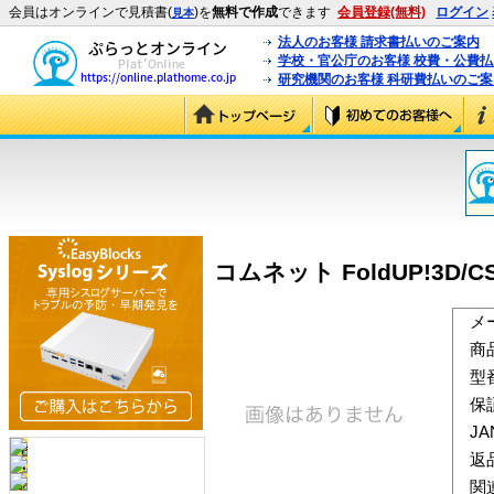
会員はオンラインで見積書(
)を
無料で作成
できます
会員登録(無料)
ログイン
見本
法人のお客様 請求書払いのご案内
学校・官公庁のお客様 校費・公費
研究機関のお客様 科研費払いのご案
コムネット FoldUP!3D/CS 
メ
商
型
保
J
返
関