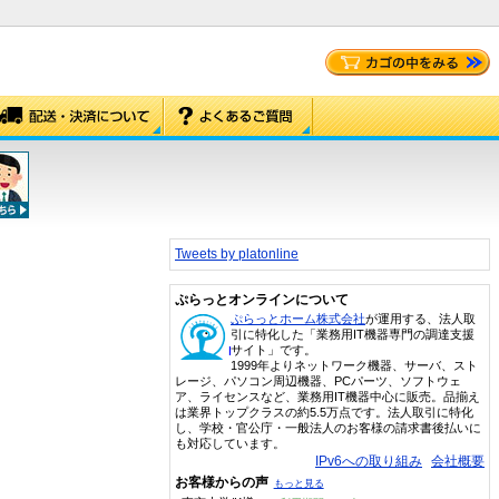
Tweets by platonline
ぷらっとオンラインについて
ぷらっとホーム株式会社
が運用する、法人取
引に特化した「業務用IT機器専門の調達支援
サイト」です。
1999年よりネットワーク機器、サーバ、スト
レージ、パソコン周辺機器、PCパーツ、ソフトウェ
ア、ライセンスなど、業務用IT機器中心に販売。品揃え
は業界トップクラスの約5.5万点です。法人取引に特化
し、学校・官公庁・一般法人のお客様の請求書後払いに
も対応しています。
IPv6への取り組み
会社概要
お客様からの声
もっと見る