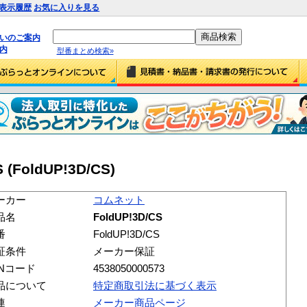
表示履歴
お気に入りを見る
払いのご案内
内
型番まとめ検索»
(FoldUP!3D/CS)
ーカー
コムネット
品名
FoldUP!3D/CS
番
FoldUP!3D/CS
証条件
メーカー保証
ANコード
4538050000573
品について
特定商取引法に基づく表示
連
メーカー商品ページ