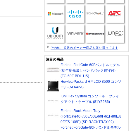
その他、多数のメーカー商品を取り扱ってます
注目の商品
Fortinet FortiGate-60Fバンドルモデル
(初年度先出しセンドバック保守付)
(FG-60F-BDL-US)
Hewlett-Packard HP LCD 8500 コンソ
ール (AF642A)
IBM Flex System コンソール・ブレイ
クアウト・ケーブル (81Y5286)
Fortinet Rack Mount Tray
(FortiGate40F/50E/60E/60F/61F/80E/8
0F/FS-108E) (SP-RACKTRAY-02)
Fortinet FortiGate-80F バンドルモデル