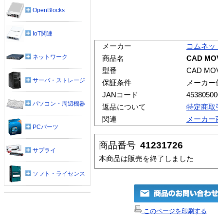
OpenBlocks
IoT関連
メーカー
コムネッ
ネットワーク
商品名
CAD MOV
型番
CAD MOV
サーバ・ストレージ
保証条件
メーカー
JANコード
45380500
パソコン・周辺機器
返品について
特定商取
関連
メーカー
PCパーツ
商品番号
41231726
サプライ
本商品は販売を終了しました
ソフト・ライセンス
このページを印刷する