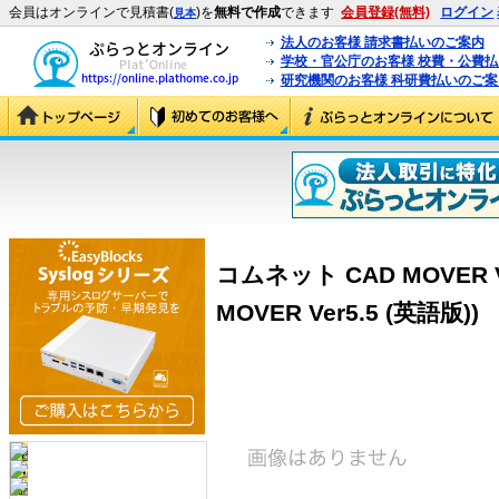
会員はオンラインで見積書(
)を
無料で作成
できます
会員登録(無料)
ログイン
見本
法人のお客様 請求書払いのご案内
学校・官公庁のお客様 校費・公費
研究機関のお客様 科研費払いのご案
コムネット CAD MOVER Ve
MOVER Ver5.5 (英語版))