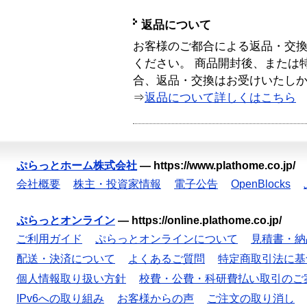
返品について
お客様のご都合による返品・交
ください。 商品開封後、または
合、返品・交換はお受けいたし
⇒
返品について詳しくはこちら
ぷらっとホーム株式会社
—
https://www.plathome.co.jp/
会社概要
株主・投資家情報
電子公告
OpenBlocks
ぷらっとオンライン
—
https://online.plathome.co.jp/
ご利用ガイド
ぷらっとオンラインについて
見積書・納
配送・決済について
よくあるご質問
特定商取引法に基
個人情報取り扱い方針
校費・公費・科研費払い取引のご
IPv6への取り組み
お客様からの声
ご注文の取り消し