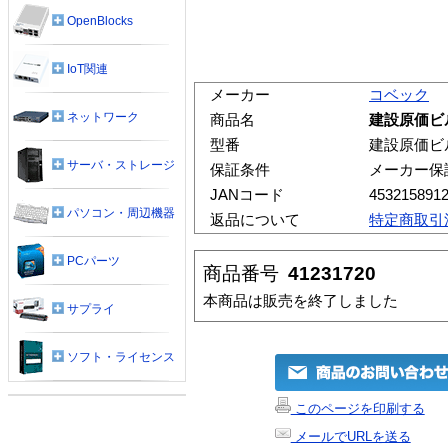
OpenBlocks
IoT関連
メーカー
コベック
ネットワーク
商品名
建設原価ビ
型番
建設原価ビ
サーバ・ストレージ
保証条件
メーカー保
JANコード
453215891
パソコン・周辺機器
返品について
特定商取引
PCパーツ
商品番号
41231720
本商品は販売を終了しました
サプライ
ソフト・ライセンス
このページを印刷する
メールでURLを送る