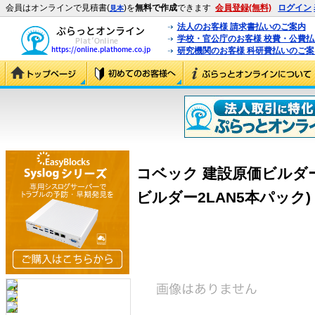
会員はオンラインで見積書(
)を
無料で作成
できます
会員登録(無料)
ログイン
見本
法人のお客様 請求書払いのご案内
学校・官公庁のお客様 校費・公費
研究機関のお客様 科研費払いのご案
コベック 建設原価ビルダー
ビルダー2LAN5本パック)