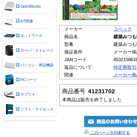
OpenBlocks
IoT関連
メーカー
コベック
ネットワーク
商品名
建築みつも
型番
建築みつも
サーバ・ストレージ
保証条件
メーカー保
JANコード
453215863
パソコン・周辺機器
返品について
特定商取引
関連
メーカー商
PCパーツ
商品番号
41231702
サプライ
本商品は販売を終了しました
ソフト・ライセンス
このページを印刷する