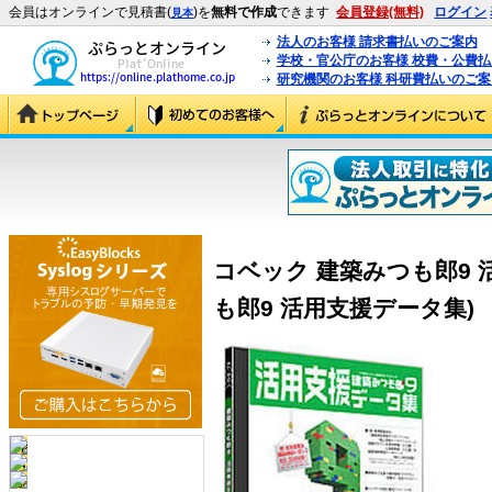
会員はオンラインで見積書(
)を
無料で作成
できます
会員登録(無料)
ログイン
見本
法人のお客様 請求書払いのご案内
学校・官公庁のお客様 校費・公費
研究機関のお客様 科研費払いのご案
コベック 建築みつも郎9 
も郎9 活用支援データ集)