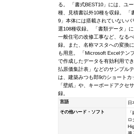
る。 「書式BEST10」には、
種、見積書以外10種を収録。 
9」本体には搭載されていないバ
選108種収録。 「書類データ
一般住宅の改修工事など、なるべ
録。また、名称マスタへの変換
も用意。 「Microsoft Exc
で作成したデータを有効利用で
払原価集計表」などのサンプルテ
は、建築みつも郎9のショートカッ
「壁紙」や、キーボードアクセ
録。
言語
日
その他ハード・ソフト
「
ロ
Hi
導