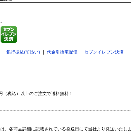
す。
｜
銀行振込(前払い)
｜
代金引換宅配便
｜
セブンイレブン決済
00円（税込）以上のご注文で送料無料！
ては、各商品詳細に記載されている発送日にて当社より発送いたし