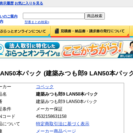
表示履歴
お気に入りを見る
払いのご案内
内
型番まとめ検索»
AN50本パック (建築みつも郎9 LAN50本パック
ーカー
コベック
品名
建築みつも郎9 LAN50本パック
番
建築みつも郎9 LAN50本パック
証条件
メーカー保証
ANコード
4532158631158
品について
特定商取引法に基づく表示
連
メーカー商品ページ