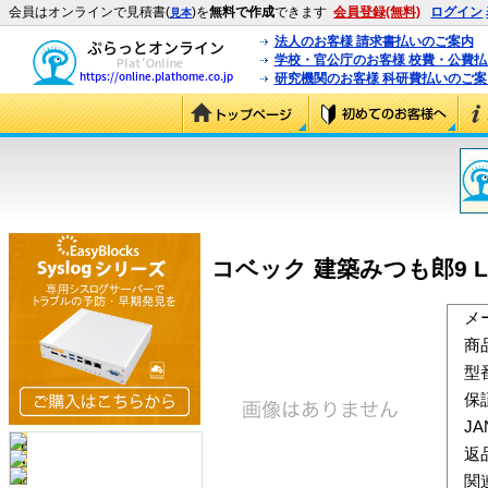
会員はオンラインで見積書(
)を
無料で作成
できます
会員登録(無料)
ログイン
見本
法人のお客様 請求書払いのご案内
学校・官公庁のお客様 校費・公費
研究機関のお客様 科研費払いのご案
コベック 建築みつも郎9 L
メ
商
型
保
J
返
関