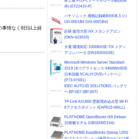
富士通 POS-Cサーマルロール紙(高保
存) (0722410-P)
パナソニック 感熱記録紙B4(6本入り)
UG-0001B4 (UG-0001B4)
の事情なく8日以上経
応研 販売大臣 NX スタンドアロン
(OKN-423533)
大電 環境対応 1000BASE-T/X メディ
アコンバータ (DN1800SG2E)
Microsoft Windows Server Standard
2019 16コアライセンス 64bitWin対応
日本語版 5CAL付 DVDパッケージ
(P73-07691)
IDEC AUTO-ID SOLUTIONS バッテリ
ー BP-007 (BP-007)
TP-Link AX1800 壁面埋め込み型 Wi-Fi
6アクセスポイント (EAP615-WALL)
PLAT'HOME OpenBlocks IX9 Debian
10搭載モデル (OBSIX9/D10A)
PLAT'HOME EasyBlocks Syslog 120G
サブスクリプション(保守サービス) 1年