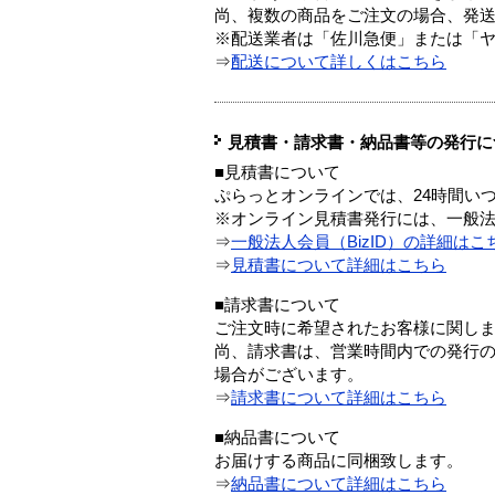
尚、複数の商品をご注文の場合、発
※配送業者は「佐川急便」または「
⇒
配送について詳しくはこちら
見積書・請求書・納品書等の発行に
■見積書について
ぷらっとオンラインでは、24時間い
※オンライン見積書発行には、一般法人
⇒
一般法人会員（BizID）の詳細はこ
⇒
見積書について詳細はこちら
■請求書について
ご注文時に希望されたお客様に関し
尚、請求書は、営業時間内での発行
場合がございます。
⇒
請求書について詳細はこちら
■納品書について
お届けする商品に同梱致します。
⇒
納品書について詳細はこちら