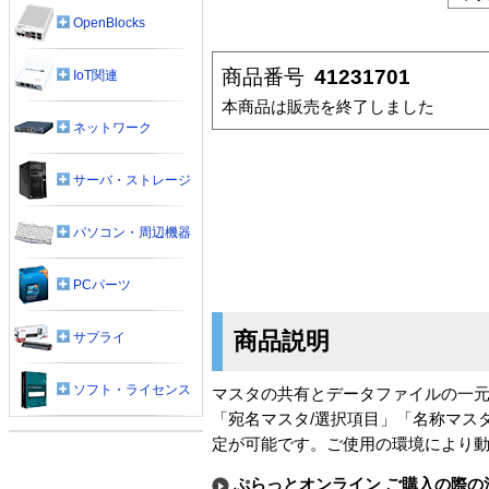
OpenBlocks
商品番号
41231701
IoT関連
本商品は販売を終了しました
ネットワーク
サーバ・ストレージ
パソコン・周辺機器
PCパーツ
商品説明
サプライ
ソフト・ライセンス
マスタの共有とデータファイルの一
「宛名マスタ/選択項目」「名称マスタ
定が可能です。ご使用の環境により
ぷらっとオンライン ご購入の際の