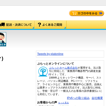
Tweets by platonline
)
ぷらっとオンラインについて
ぷらっとホーム株式会社
が運用する、法人取
引に特化した「業務用IT機器専門の調達支援
サイト」です。
1999年よりネットワーク機器、サーバ、スト
レージ、パソコン周辺機器、PCパーツ、ソフトウェ
ア、ライセンスなど、業務用IT機器中心に販売。品揃え
は業界トップクラスの約5.5万点です。法人取引に特化
し、学校・官公庁・一般法人のお客様の請求書後払いに
も対応しています。
IPv6への取り組み
会社概要
お客様からの声
もっと見る