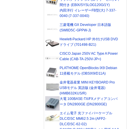
間付き (EBIX/SYSLOG120G/1Y)
内田洋行 イレーザーFB型(大) 7-337-
0040 (7-337-0040)
三菱電機 GX Developer 日本語版
(SW8D5C-GPPW-J)
Hewlett-Packard HP 外付けUSB DVD
ドライブ (701498-B21)
CISCO Japan 250V AC Type A Power
Cable (CAB-TA-250V-JP=)
PLAT'HOME OpenBlocks IX9 Debian
11搭載モデル (OBSIX9/D11A)
金井電器産業 MINI KEYBOARD Pro
USBモデル 英語版 (金井電器)
(HMB632KUS/R)
大電 100BASE-TX/FXメディアコンバ
ータ DN2800GE (DN2800GE)
エイム電子 光ファイバーケーブル
DLC/DSC MM62.5 2m (AFP2-
DLC/DSC-62-02)