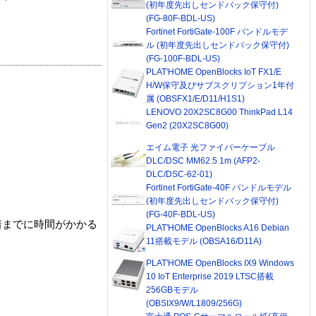
(初年度先出しセンドバック保守付)
(FG-80F-BDL-US)
Fortinet FortiGate-100F バンドルモデ
ル (初年度先出しセンドバック保守付)
(FG-100F-BDL-US)
PLAT'HOME OpenBlocks IoT FX1/E
H/W保守及びサブスクリプション1年付
属 (OBSFX1/E/D11/H1S1)
LENOVO 20X2SC8G00 ThinkPad L14
Gen2 (20X2SC8G00)
エイム電子 光ファイバーケーブル
DLC/DSC MM62.5 1m (AFP2-
DLC/DSC-62-01)
Fortinet FortiGate-40F バンドルモデル
(初年度先出しセンドバック保守付)
(FG-40F-BDL-US)
着までに時間がかかる
PLAT'HOME OpenBlocks A16 Debian
11搭載モデル (OBSA16/D11A)
PLAT'HOME OpenBlocks IX9 Windows
10 IoT Enterprise 2019 LTSC搭載
256GBモデル
(OBSIX9/W/L1809/256G)