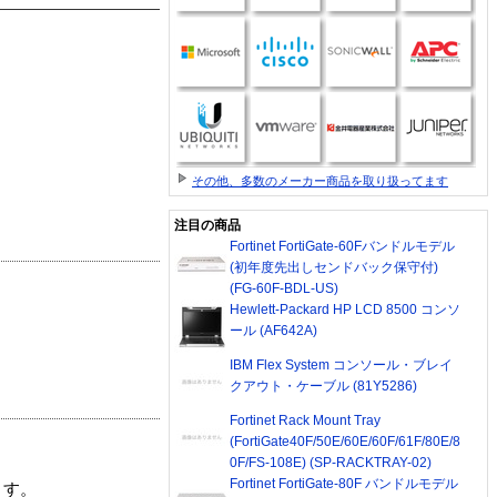
その他、多数のメーカー商品を取り扱ってます
注目の商品
Fortinet FortiGate-60Fバンドルモデル
(初年度先出しセンドバック保守付)
(FG-60F-BDL-US)
Hewlett-Packard HP LCD 8500 コンソ
ール (AF642A)
IBM Flex System コンソール・ブレイ
クアウト・ケーブル (81Y5286)
Fortinet Rack Mount Tray
(FortiGate40F/50E/60E/60F/61F/80E/8
0F/FS-108E) (SP-RACKTRAY-02)
Fortinet FortiGate-80F バンドルモデル
ます。