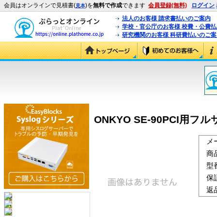
会員はオンラインで見積書(
)を
無料で作成
できます
会員登録(無料)
ログイン
見本
法人のお客様 請求書払いのご案内
学校・官公庁のお客様 校費・公費
研究機関のお客様 科研費払いのご案
ONKYO SE-90PCI用
メ
商
型
保
返