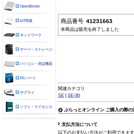
OpenBlocks
商品番号
41231663
IoT関連
本商品は販売を終了しました
ネットワーク
サーバ・ストレージ
パソコン・周辺機器
PCパーツ
関連カテゴリ
サプライ
SE
|
SE-90
ソフト・ライセンス
ぷらっとオンライン ご購入の際の
支払方法について
以下のお支払い方法がご利用できま