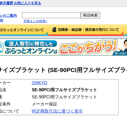
表示履歴
お気に入りを見る
払いのご案内
内
型番まとめ検索»
フルサイズブラケット (SE-90PCI用フルサイズブ
ーカー
ONKYO
品名
SE-90PCI用フルサイズブラケット
番
SE-90PCI用フルサイズブラケット
証条件
メーカー保証
品について
特定商取引法に基づく表示