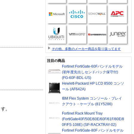
その他、多数のメーカー商品を取り扱ってます
注目の商品
Fortinet FortiGate-60Fバンドルモデル
(初年度先出しセンドバック保守付)
(FG-60F-BDL-US)
Hewlett-Packard HP LCD 8500 コンソ
ール (AF642A)
IBM Flex System コンソール・ブレイ
クアウト・ケーブル (81Y5286)
ます。
Fortinet Rack Mount Tray
(FortiGate40F/50E/60E/60F/61F/80E/8
0F/FS-108E) (SP-RACKTRAY-02)
Fortinet FortiGate-80F バンドルモデル