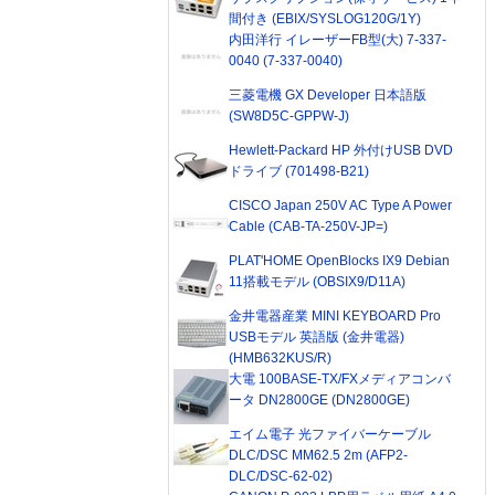
間付き (EBIX/SYSLOG120G/1Y)
内田洋行 イレーザーFB型(大) 7-337-
0040 (7-337-0040)
三菱電機 GX Developer 日本語版
(SW8D5C-GPPW-J)
Hewlett-Packard HP 外付けUSB DVD
ドライブ (701498-B21)
CISCO Japan 250V AC Type A Power
Cable (CAB-TA-250V-JP=)
PLAT'HOME OpenBlocks IX9 Debian
11搭載モデル (OBSIX9/D11A)
金井電器産業 MINI KEYBOARD Pro
USBモデル 英語版 (金井電器)
(HMB632KUS/R)
大電 100BASE-TX/FXメディアコンバ
ータ DN2800GE (DN2800GE)
エイム電子 光ファイバーケーブル
DLC/DSC MM62.5 2m (AFP2-
DLC/DSC-62-02)