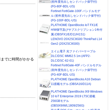
(初年度先出しセンドバック保守付)
(FG-80F-BDL-US)
Fortinet FortiGate-100F バンドルモデ
ル (初年度先出しセンドバック保守付)
(FG-100F-BDL-US)
PLAT'HOME OpenBlocks IoT FX1/E
H/W保守及びサブスクリプション1年付
属 (OBSFX1/E/D11/H1S1)
LENOVO 20X2SC8G00 ThinkPad L14
Gen2 (20X2SC8G00)
エイム電子 光ファイバーケーブル
DLC/DSC MM62.5 1m (AFP2-
着までに時間がかかる
DLC/DSC-62-01)
Fortinet FortiGate-40F バンドルモデル
(初年度先出しセンドバック保守付)
(FG-40F-BDL-US)
PLAT'HOME OpenBlocks A16 Debian
11搭載モデル (OBSA16/D11A)
PLAT'HOME OpenBlocks IX9 Windows
10 IoT Enterprise 2019 LTSC搭載
256GBモデル
(OBSIX9/W/L1809/256G)