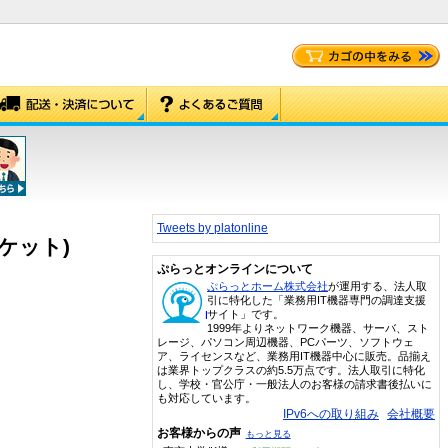
Tweets by platonline
ラケット)
ぷらっとオンラインについて
ぷらっとホーム株式会社
が運用する、法人取
引に特化した「業務用IT機器専門の調達支援
サイト」です。
1999年よりネットワーク機器、サーバ、スト
レージ、パソコン周辺機器、PCパーツ、ソフトウェ
ア、ライセンスなど、業務用IT機器中心に販売。品揃え
は業界トップクラスの約5.5万点です。法人取引に特化
し、学校・官公庁・一般法人のお客様の請求書後払いに
も対応しています。
IPv6への取り組み
会社概要
お客様からの声
もっと見る