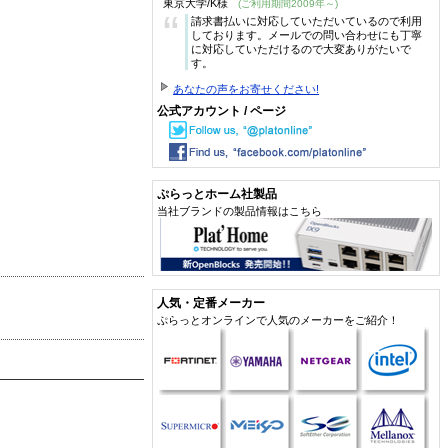
東京大学/K様
(ご利用期間2009年～)
“
請求書払いに対応していただいているので利用
しております。メールでの問い合わせにも丁寧
に対応していただけるので大変ありがたいで
す。
あなたの声をお寄せください!
公式アカウント / ページ
ぷらっとホーム社製品
当社ブランドの製品情報はこちら
人気・定番メーカー
ぷらっとオンラインで人気のメーカーをご紹介！