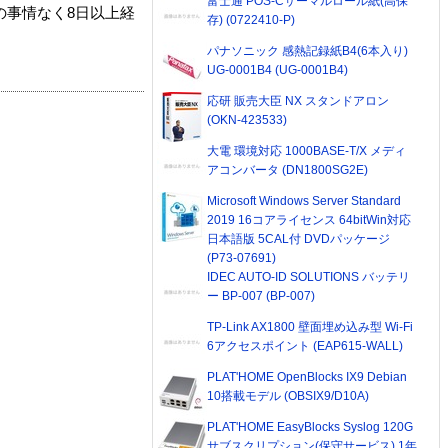
富士通 POS-Cサーマルロール紙(高保
の事情なく8日以上経
存) (0722410-P)
パナソニック 感熱記録紙B4(6本入り)
UG-0001B4 (UG-0001B4)
応研 販売大臣 NX スタンドアロン
(OKN-423533)
大電 環境対応 1000BASE-T/X メディ
アコンバータ (DN1800SG2E)
Microsoft Windows Server Standard
2019 16コアライセンス 64bitWin対応
日本語版 5CAL付 DVDパッケージ
(P73-07691)
IDEC AUTO-ID SOLUTIONS バッテリ
ー BP-007 (BP-007)
TP-Link AX1800 壁面埋め込み型 Wi-Fi
6アクセスポイント (EAP615-WALL)
PLAT'HOME OpenBlocks IX9 Debian
10搭載モデル (OBSIX9/D10A)
PLAT'HOME EasyBlocks Syslog 120G
サブスクリプション(保守サービス) 1年