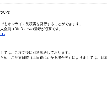
ついて
つでもオンライン見積書を発行することができます。
会員（BizID）への登録が必要です。
ちら
ましては、ご注文後に別途郵送しております。
のため、ご注文日時（土日祝にかかる場合等）によりましては、到